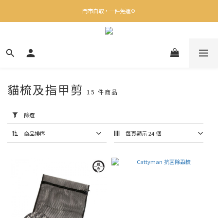
✨下載Three Little Meow App 即享多重禮遇！
門市自取，一件免運💢
🛒購物滿$400送貨上門免運
✨下載Three Little Meow App 即享多重禮遇！
貓梳及指甲剪
15 件商品
套
用
篩
篩選
選
(0/20)
商品排序
每頁顯示 24 個
品
牌
Cattyman
(3)
Furminator
(1)