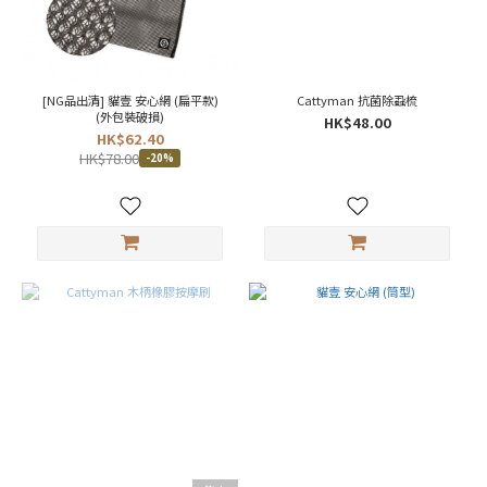
Hario
(1)
產
地
[NG品出清] 貓壹 安心網 (扁平款)
Cattyman 抗菌除蝨梳
(外包裝破損)
HK$48.00
中
HK$62.40
國
HK$78.00
-20%
(1)
日
本
(5)
價格
(HK$)
~