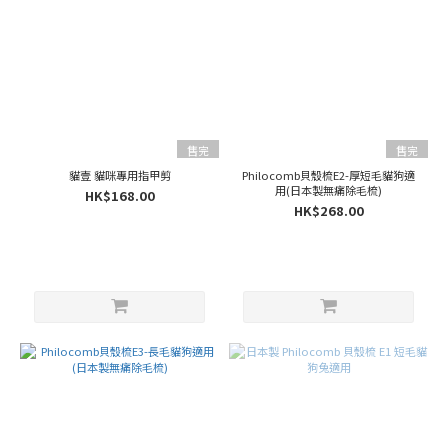
售完
售完
貓壹 貓咪專用指甲剪
Philocomb貝殼梳E2-厚短毛貓狗適
用(日本製無痛除毛梳)
HK$168.00
HK$268.00