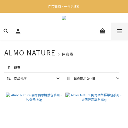
✨下載Three Little Meow App 即享多重禮遇！
門市自取，一件免運💢
🛒購物滿$400送貨上門免運
✨下載Three Little Meow App 即享多重禮遇！
ALMO NATURE
6 件商品
套
用
篩
篩選
選
(0/20)
商品排序
每頁顯示 24 個
顏
色
50g
(1)
價格
(HK$)