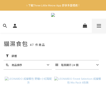
✨下載Three Little Meow App 即享多重禮遇！
✨下載Three Little Meow App 即享多重禮遇！
門市自取，一件免運💢
🛒購物滿$400送貨上門免運
✨下載Three Little Meow App 即享多重禮遇！
貓濕食包
47 件商品
套
用
篩
篩選
選
(0/20)
商品排序
每頁顯示 24 個
品
牌
Leonardo
(11)
心
頭