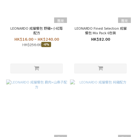
肉
(4)
毛
售完
售完
怪
樂
LEONARDO 成貓餐包 野雞+小紅莓
LEONARDO Finest Selection 成貓
園
配方
餐包 Mix Pack 6包裝
(4)
HK$16.00 ~ HK$240.00
HK$82.00
HK$256.00
-6%
汪
喵
星
球
(4)
Natural10
自然食 (2)
口
味
單
一
蛋
白
(5)