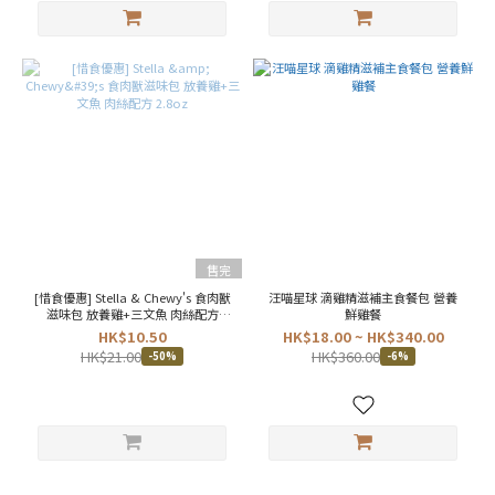
售完
[惜食優惠] Stella & Chewy's 食肉獸
汪喵星球 滴雞精滋補主食餐包 營養
滋味包 放養雞+三文魚 肉絲配方
鮮雞餐
2.8oz
HK$10.50
HK$18.00 ~ HK$340.00
HK$21.00
HK$360.00
-50%
-6%