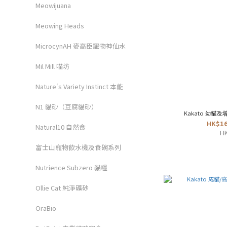
Meowijuana
Meowing Heads
MicrocynAH 麥高臣寵物神仙水
Mil Mill 喵坊
Nature's Variety Instinct 本能
N1 貓砂（豆腐貓砂）
Kakato 幼貓及
HK$16
Natural10 自然食
HK
富士山寵物飲水機及食碗系列
Nutrience Subzero 貓糧
Ollie Cat 純淨礦砂
OraBio