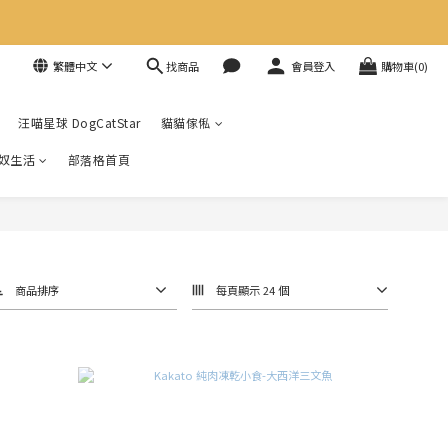
找商品
繁體中文
會員登入
購物車(0)
汪喵星球 DogCatStar
貓貓傢俬
奴生活
部落格首頁
商品排序
每頁顯示 24 個