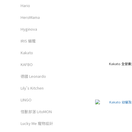
Hario
HeroMama
Hyginova
IRIS 貓籠
Kakato
Kakato 全營
KAFBO
德國 Leonardo
Lily's Kitchen
LINGO
怪獸部落 LitoMON
Lucky Me 寵物設計