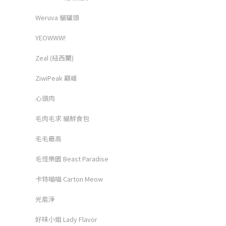
Weruva 貓罐頭
YEOWWW!
Zeal (紐西蘭)
ZiwiPeak 巔峰
心頭肉
毛肉毛求 貓鮮食包
毛毛最高
毛怪樂園 Beast Paradise
卡特喵喵 Carton Meow
光能淨
好味小姐 Lady Flavor