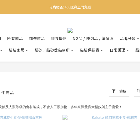
✨下載Three Little Meow App 即享多重禮遇！
🛒購物滿$400送貨上門免運
✨下載Three Little Meow App 即享多重禮遇！
利
所有商品
精選商品
惜食優惠
NG品 / 陳列品 / 清貨區
品牌分類
貓貓家居
貓砂／貓砂盆貓廁所
貓貓保健品
日常護理
貓
篩選
6 件商品
質、天然及人類等級的食材製成，不含人工添加物，多年來
深受廣大貓奴與主子喜愛！