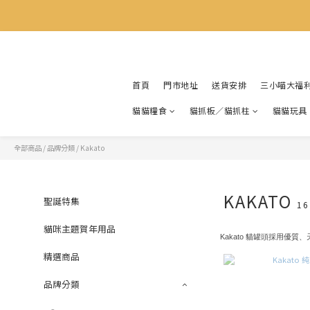
首頁
門市地址
送貨安排
三小喵大福
貓貓糧食
貓抓板／貓抓柱
貓貓玩具
全部商品
/
品牌分類
/
Kakato
KAKATO
聖誕特集
1
貓咪主題賀年用品
Kakato 貓罐頭採用優
精選商品
品牌分類