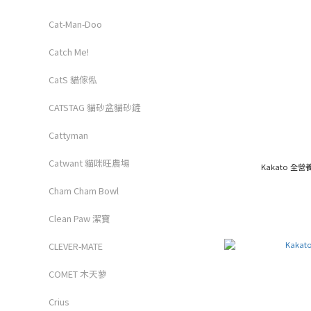
Cat-Man-Doo
Catch Me!
CatS 貓傢俬
CATSTAG 貓砂盆貓砂鏟
Cattyman
Catwant 貓咪旺農場
Cham Cham Bowl
Clean Paw 潔寶
CLEVER-MATE
COMET 木天蓼
Crius