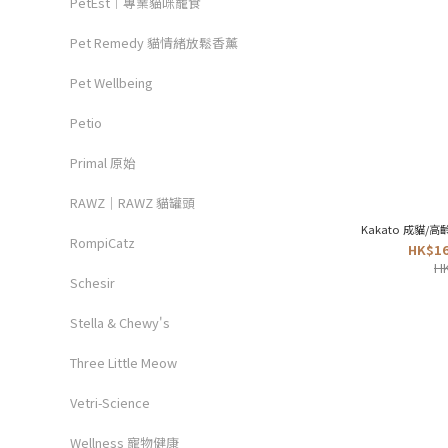
PetEst︱專業貓咪寵食
Pet Remedy 貓情緒放鬆香薰
Pet Wellbeing
Petio
Primal 原始
RAWZ｜RAWZ 貓罐頭
Kakato 成貓/
RompiCatz
HK$16
HK
Schesir
Stella & Chewy's
Three Little Meow
Vetri-Science
Wellness 寵物健康