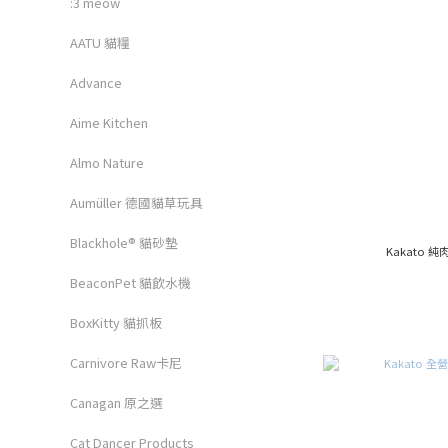
:3 meow
AATU 貓糧
Advance
Aime Kitchen
Almo Nature
Aumüller 德國貓草玩具
Blackhole® 貓砂墊
Kakato
BeaconPet 貓飲水機
BoxKitty 貓抓板
Carnivore Raw卡尼
Canagan 原之選
Cat Dancer Products