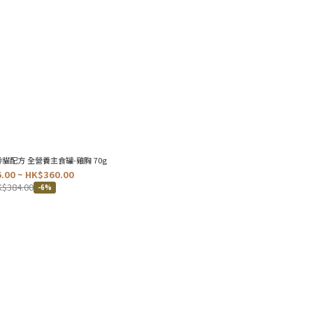
高齡貓配方 全營養主食罐-雞胸 70g
.00 ~ HK$360.00
$384.00
-6%