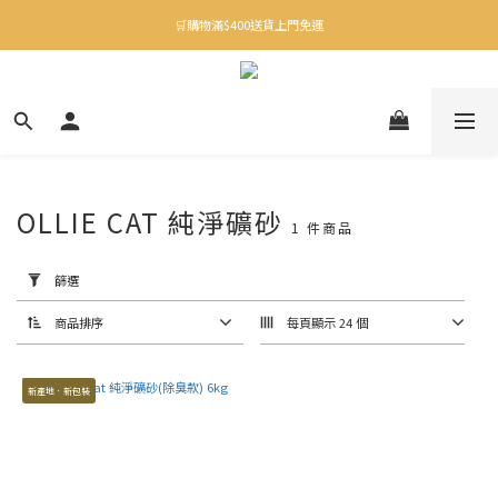
✨下載Three Little Meow App 即享多重禮遇！
🛒購物滿$400送貨上門免運
✨下載Three Little Meow App 即享多重禮遇！
OLLIE CAT 純淨礦砂
1 件商品
套
用
篩
篩選
選
(0/20)
商品排序
每頁顯示 24 個
品
牌
新產地．新包裝
Ollie
Cat
(1)