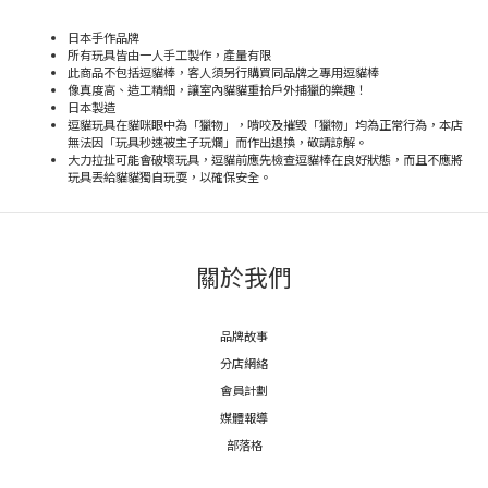
日本手作品牌
所有玩具皆由一人手工製作，產量有限
此商品不包括逗貓棒，客人須另行購買同品牌之專用逗貓棒
像真度高、造工精細，讓室內貓貓重拾戶外捕獵的樂趣！
日本製造
逗貓玩具在貓咪眼中為「獵物」，啃咬及摧毀「獵物」均為正常行為，本店
無法因「玩具秒速被主子玩爛」而作出退換，敬請諒解。
大力拉扯可能會破壞玩具，逗貓前應先檢查逗貓棒在良好狀態，而且不應將
玩具丟給貓貓獨自玩耍，以確保安全。
關於我們
品牌故事
分店網絡
會員計劃
媒體報導
部落格