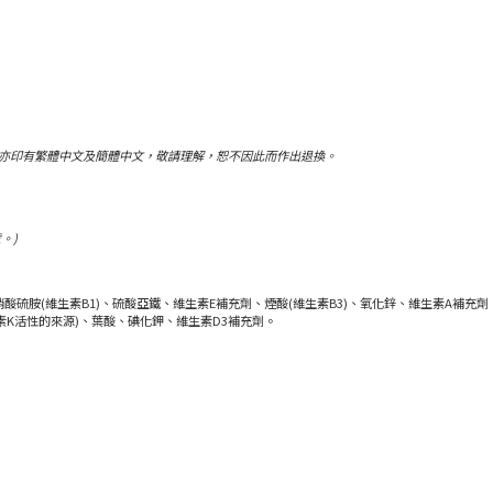
，亦印有繁體中文及簡體中文，敬請理解，恕不因此而作出退換。
。)
胺(維生素B1)、硫酸亞鐵、維生素E補充劑、煙酸(維生素B3)、氧化鋅、維生素A補充劑
生素K活性的來源)、葉酸、碘化鉀、維生素D3補充劑。