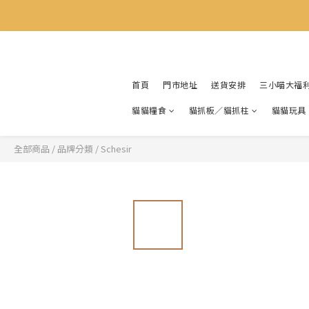
首頁
門市地址
送貨安排
三小喵大福
貓貓糧食
貓抓板／貓抓柱
貓貓玩具
全部商品
/
品牌分類
/
Schesir