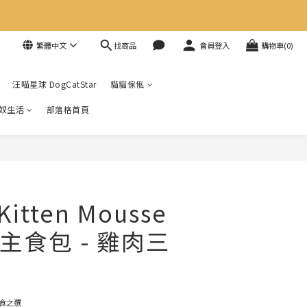
找商品
繁體中文
會員登入
購物車(0)
汪喵星球 DogCatStar
貓貓傢俬
奴生活
部落格首頁
 Kitten Mousse
主食包 - 雞肉三
食之選