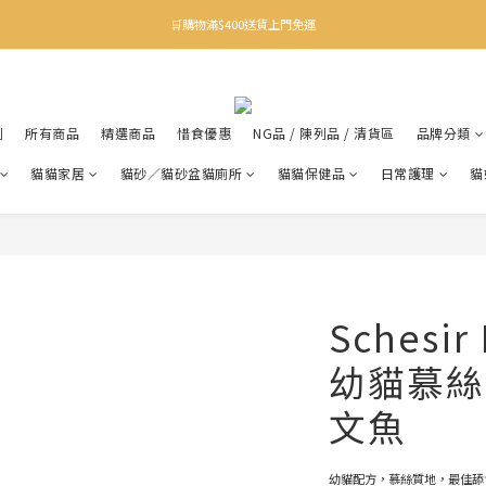
✨下載Three Little Meow App 即享多重禮遇！
🛒購物滿$400送貨上門免運
✨下載Three Little Meow App 即享多重禮遇！
利
所有商品
精選商品
惜食優惠
NG品 / 陳列品 / 清貨區
品牌分類
貓貓家居
貓砂／貓砂盆貓廁所
貓貓保健品
日常護理
貓
Schesir
幼貓慕絲
文魚
幼貓配方，慕絲質地，最佳舔