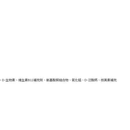
、D-生物素、維生素B12補充劑、氨基酸銅絡合物、氧化錳、D-泛酸鈣、核黃素補充