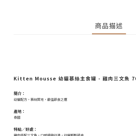
商品描述
Kitten Mousse 幼貓慕絲主食罐 - 雞肉三文魚 7
簡介：
幼貓配方，慕絲質地，最佳舔食之選
產地：
泰國
特點／好處：
雞肉搭配三文魚，口感細緻幼滑，幼貓輕鬆舔食