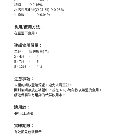
總磷
≥0.16%
水溶性氯化物(以C1-計) ≥0.06%
牛磺酸
≥0.04%
食用/使用方法：
在室溫下食用。
建議食用份量：
年齡
-
每天數量(包)
2 - 4月
-
4
5 - 7月
-
5
8 - 12月
-
4 ½
注意事項：
未開封請放置陰涼處，避免太陽直射。
開封後請存放在冰箱中，並在 48 小時內恢復常溫後食用。
請確保貓咪有足夠的新鮮飲用水。
適用於：
4週以上幼貓
賞味期限：
有效期見包裝標示