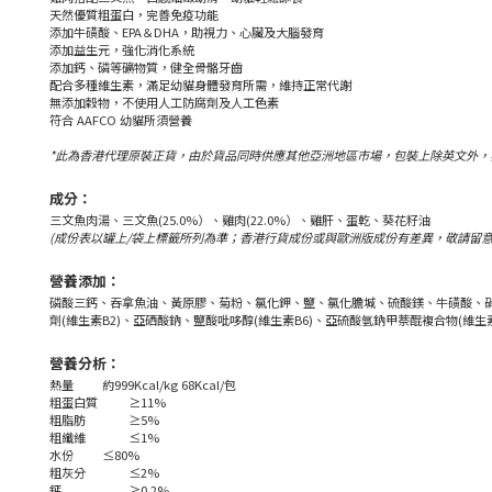
天然優質粗蛋白，完善免疫功能
添加牛磺酸、EPA＆DHA，助視力、心臟及大腦發育
添加益生元，強化消化系統
添加鈣、磷等礦物質，健全骨骼牙齒
配合多種維生素，滿足幼貓身體發育所需，維持正常代謝
無添加穀物，不使用人工防腐劑及人工色素
符合 AAFCO 幼貓所須營養
*此為香港代理原裝正貨，由於貨品同時供應其他亞洲地區市場，包裝上除英文外
成分：
三文魚肉湯、三文魚(25.0%）、雞肉(22.0%）、雞肝、蛋乾、葵花籽油
(成份表以罐上/袋上標籤所列為準；香港行貨成份或與歐洲版成份有差異，敬請留意
營養添加：
磷酸三鈣、吞拿魚油、黃原膠、菊粉、氯化鉀、鹽、氯化膽堿、硫酸鎂、牛磺酸、硝酸硫
劑(維生素B2)、亞硒酸鈉、鹽酸吡哆醇(維生素B6)、亞硫酸氫鈉甲萘醌複合物(維
營養分析：
熱量
約999Kcal/kg 68Kcal/包
粗蛋白質
≥11%
粗脂肪
≥5%
粗纖維
≤1%
水份
≤80%
粗灰分
≤2%
鈣
≥0.2%