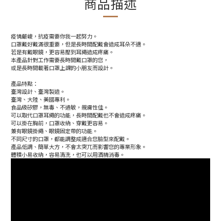
商品描述
疫情嚴峻，抗疫需要你我一起努力。
口罩戴好戴滿很重要，但是長時間配戴會造成耳朵不適。
若是有戴眼鏡，更容易壓到耳繩造成疼痛。
本產品針對工作需要長時間戴口罩的您，
或是長時間載著口罩上課的小朋友而設計。
產品特點：
臺灣設計、臺灣製造。
臺灣、大陸、美國專利。
食品級矽膠，無毒、不過敏，親膚性佳。
可以取代口罩耳繩的功能，長時間配戴也不會造成疼痛。
可以掛在胸前，口罩收納、穿戴更容易。
兼有眼鏡掛繩、眼鏡固定帶的功能。
不同尺寸的口罩，都能調整成適合您臉型來配戴。
產品低調、簡單大方，不會太突兀而影響您的專業形象。
體積小易收納，容易清洗，也可以用酒精消毒。