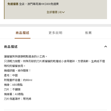
免運優惠
全店，澳門專用滿HK$800免運費
全部優惠 (4)
商品描述
更多說明
推薦
商品描述
讓貓貓狗狗健康輕鬆進食的小工具。
只須輕力按壓，
特殊形狀的刀片將貓貓的乾糧或小食等磨碎，方便高齡、生病或不擅
啃咬的貓貓食用。
精細研磨，操作簡單！
產地：中國
附贈量杯容量
：
約
80ml
機身：
ABS
樹脂
刀片：不鏽鋼
機身蓋：
AS
樹脂
刀片保護罩杯：聚丙烯