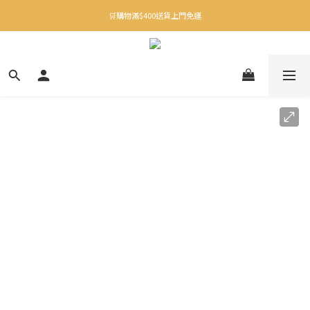
✨下載Three Little Meow App 即享多重禮遇！
🛒購物滿$400送貨上門免運
✨下載Three Little Meow App 即享多重禮遇！