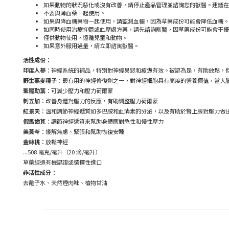
如果動物的狀況惡化或沒有改善，請停止產品管理並諮詢您的獸醫。建議在
不要與薄血藥一起使用。
如果與降血糖藥物一起使用，請監測血糖，因為草藥成份可能會降低血糖。
如同時使用治療抑鬱或血壓處方藥，請先諮詢獸醫，因草藥成份可能會干擾
僅供動物使用，遠離兒童和動物。
如果意外服用過量，請立即諮詢獸醫。
活性成份：
印度人蔘
：神經系統的補品，特別對神經易怒和疲憊有效。被認為是，有助放鬆，
野生燕麥種子
：最有用的神經修復劑之一，對神經細胞具有高度的營養價值，當大
聖羅勒葉
：可減少壓力和壓力荷爾蒙
刺五加
：改善身體對壓力的反應，有助調整壓力荷爾蒙
紅景天
：溫和調節神經遞質如多巴胺和血清素的分泌，以及有助於腎上腺對壓力做
假馬齒莧
：調節神經遞質來幫助身體應對急性和慢性壓力
美黃岑
：緩解焦慮、緊張和幫助恢復安睡
金絲桃
：放鬆神經
...508 毫克/毫升（20 滴/毫升）
草藥經過有機認證或選擇性進口
非活性成分：
去離子水、天然煙肉味、植物甘油