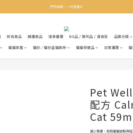
✨下載Three Little Meow App 即享多重禮遇！
門市自取，一件免運💢
🛒購物滿$400送貨上門免運
✨下載Three Little Meow App 即享多重禮遇！
利
所有商品
精選商品
惜食優惠
NG品 / 陳列品 / 清貨區
品牌分類
貓貓家居
貓砂／貓砂盆貓廁所
貓貓保健品
日常護理
貓
Pet We
配方 Calm
Cat 59m
減少焦慮，有助貓貓放鬆神經