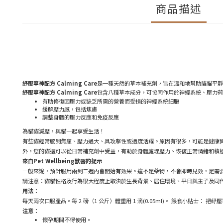
商品描述
紓壓寧神配方 Calming Care
是一種天然的草本補充劑，旨在溫和地幫助貓貓平靜
紓壓寧神配方
Calming Care
包含八種草本成分，可協同作用於神經系統、壓力荷
有助修復因壓力或缺乏所需的營養而受損的神經系統
細胞
緩解壓力感，包括焦慮
調整身體的壓力反應和免疫反應
為貓貓減壓，與貓一起享受生活！
有些貓經常感到焦慮、壓力過大、具攻擊性或過度活躍。原因有很多，可能是健康
外，您的貓還可以從日常補充劑中受益，有助於身體處理壓力、恢復正常情緒和積
來自Pet Wellbeing獸醫的提示
一般來說，預計服用兩到三週內會開始有效果。這不是藥物，不會即時見效，是需
請注意：貓貓性格及行為很大程度上取決於生長背景、居住環境、平日與主子及同
用法：
每天兩次口服產品。每 2 磅（1 公斤）體重用 1 滴(0.05ml)。 餵食小貼士： 把
紓壓
注意：
懷孕期間不得使用。