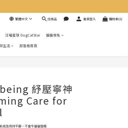
找商品
繁體中文
會員登入
購物車(0)
汪喵星球 DogCatStar
貓貓傢俬
奴生活
部落格首頁
llbeing 紓壓寧神
ing Care for
l
系統及保持平靜，不會令貓貓昏睡