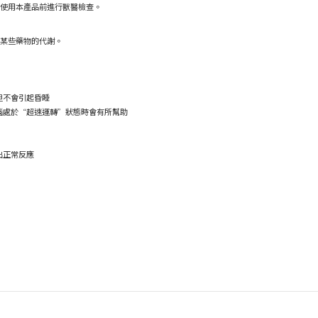
使用本產品前進行獸醫檢查。
某些藥物的代謝。
但不會引起昏睡
腦處於“超速運轉”狀態時會有所幫助
出正常反應