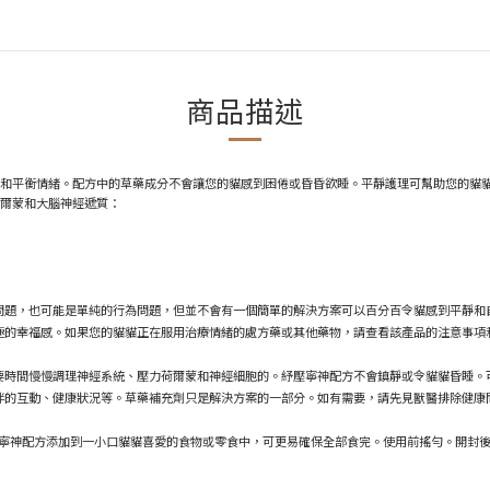
商品描述
和平衡情緒。
配方中的草藥成分不會讓您的貓感到困倦或昏昏欲睡。平靜護理可幫助您的貓
爾蒙和大腦神經遞質：
問題，也可能是單純的行為問題，但並不會有一個簡單的解決方案可以百分百令貓感到平靜和
極的幸福感。如果您的貓貓正在服用治療情緒的處方藥或其他藥物，請查看該產品的注意事項
要時間慢慢調理神經系統、壓力荷爾蒙和神經細胞的。
紓壓寧神配
方
不會鎮靜或令貓貓昏睡。
伴的互動、健康狀況等。草藥補充劑只是解決方案的一部分。如有需要，請先見獸醫排除健康
寧神配
方
添加到一小口貓貓喜愛的食物或零食中，可更易確保全部食完。使用前搖勻。開封