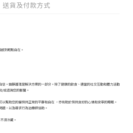
送貨及付款方式
貓感到輕鬆自在。
自信。鎮靜護理是解決方案的一部分。除了健康的飲食、適當的社交互動和體力活動
和/或諮詢您的獸醫。
可以幫助您的貓保持正常的平靜和自在 ，亦有助於保持良好的心情和安寧的睡眠。
問題，以及尋求行為治療師協助。
後不須冷藏。