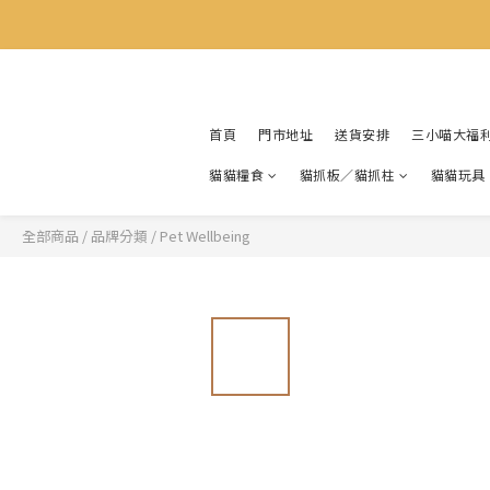
首頁
門市地址
送貨安排
三小喵大福
貓貓糧食
貓抓板／貓抓柱
貓貓玩具
全部商品
/
品牌分類
/
Pet Wellbeing