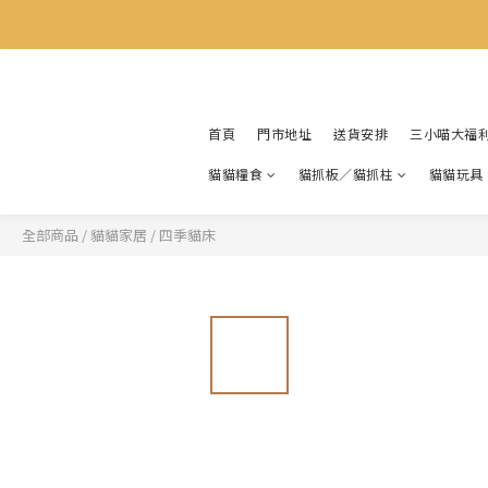
首頁
門市地址
送貨安排
三小喵大福
貓貓糧食
貓抓板／貓抓柱
貓貓玩具
全部商品
/
貓貓家居
/
四季貓床