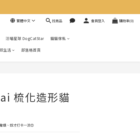
找商品
繁體中文
會員登入
購物車(0)
汪喵星球 DogCatStar
貓貓傢俬
奴生活
部落格首頁
ekai 梳化造形貓
撒嬌、奴才打卡一流😍