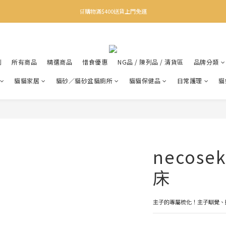
✨下載Three Little Meow App 即享多重禮遇！
🛒購物滿$400送貨上門免運
✨下載Three Little Meow App 即享多重禮遇！
利
所有商品
精選商品
惜食優惠
NG品 / 陳列品 / 清貨區
品牌分類
貓貓家居
貓砂／貓砂盆貓廁所
貓貓保健品
日常護理
貓
necos
床
主子的專屬梳化！主子瞓覺、