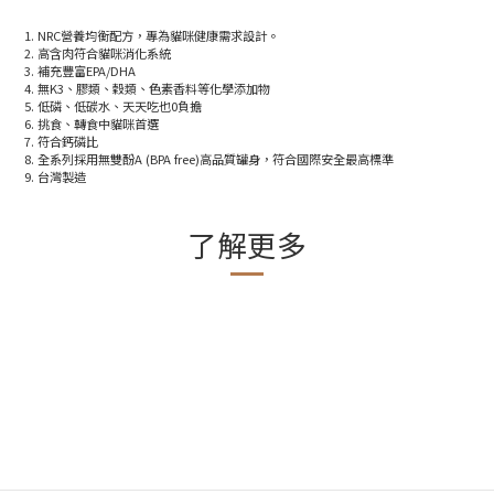
1. NRC營養均衡配方，專為貓咪健康需求設計。
2. 高含肉符合貓咪消化系統
3. 補充豐富EPA/DHA
4. 無K3、膠類、穀類、色素香料等化學添加物
5. 低磷、低碳水、天天吃也0負擔
6. 挑食、轉食中貓咪首選
7. 符合鈣磷比
8. 全系列採用無雙酚A (BPA free)高品質罐身，符合國際安全最高標準
9. 台灣製造
了解更多