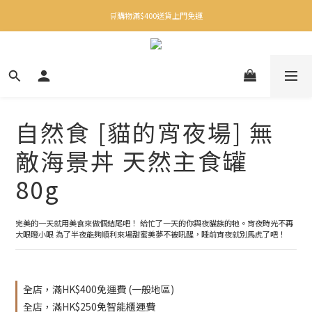
✨下載Three Little Meow App 即享多重禮遇！
🛒購物滿$400送貨上門免運
✨下載Three Little Meow App 即享多重禮遇！
自然食 [貓的宵夜場] 無
敵海景丼 天然主食罐
80g
完美的一天就用美食來做個結尾吧！ 給忙了一天的你與夜貓族的牠。宵夜時光不再
大眼瞪小眼 為了半夜能夠順利來場甜蜜美夢不被吼醒，睡前宵夜就別馬虎了吧！
全店，滿HK$400免運費 (一般地區)
全店，滿HK$250免智能櫃運費