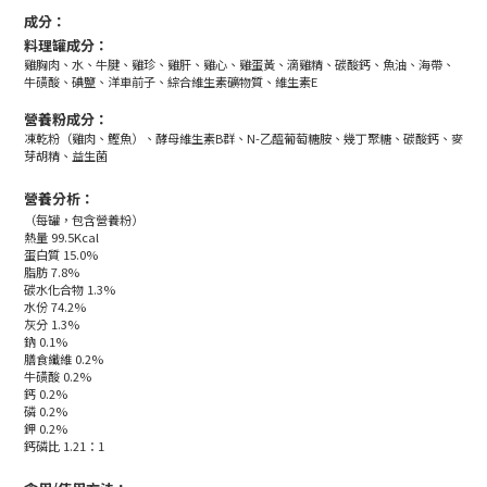
成分：
料理罐成分：
雞胸肉、水、牛腱、雞珍、雞肝、雞心、雞蛋黃、滴雞精、碳酸鈣、魚油、海帶、
牛磺酸、碘鹽、洋車前子、綜合維生素礦物質、維生素E
營養粉成分：
凍乾粉（雞肉、鰹魚）、酵母維生素B群、N-乙醯葡萄糖胺、幾丁聚糖、碳酸鈣、麥
芽胡精、益生菌
營養分析：
（每罐，包含營養粉）
熱量 99.5Kcal
蛋白質 15.0%
脂肪 7.8%
碳水化合物 1.3%
水份 74.2%
灰分 1.3%
鈉 0.1%
膳食纖維 0.2%
牛磺酸 0.2%
鈣 0.2%
磷 0.2%
鉀 0.2%
鈣磷比 1.21：1