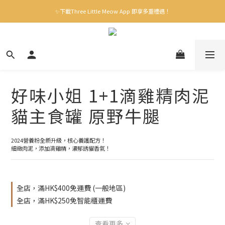
✨下載Three Little Meow App 即享多重禮遇！
✨下載Three Little Meow App 即享多重禮遇！
門市自取，一件免運💢
🛒購物滿$400送貨上門免運
✨下載Three Little Meow App 即享多重禮遇！
好味小姐 1+1滴雞精肉泥
貓主食罐 原野牛腿
2024營養粉全新升級，核心養護配方！
細緻肉泥，添加滴雞精，濃郁誘貓香氣！
全店，滿HK$400免運費 (一般地區)
全店，滿HK$250免智能櫃運費
查看更多