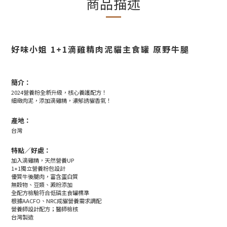
商品描述
好味小姐 1+1滴雞精肉泥貓主食罐 原野牛腿
簡介：
2024營養粉全新升級，核心養護配方！
細緻肉泥，添加滴雞精，濃郁誘貓香氣！
產地：
台灣
特點／好處：
加入滴雞精，天然營養UP
1+1獨立營養粉包設計
優質牛後腿肉，富含蛋白質
無穀物、豆類、澱粉添加
全配方檢驗符合低磷主食罐標準
根據AACFO、NRC成貓營養需求調配
營養師設計配方；醫師檢核
台灣製造