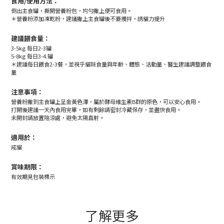
食用/使用方法：
倒出主食罐，撕開營養粉包，均勻撒上便可食用。
＊營養粉添加凍乾粉，建議撒上主食罐後不要攪拌，誘貓力提升
建議餵食量：
3-5kg 每日2-3罐
5-8kg 每日3-4.罐
＊建議每日餵食2-3餐，並視乎貓咪食量與年齡、體態、活動量、醫生建議調整餵食
量
注意事項：
營養粉撒到主食罐上呈金黃色澤，屬於酵母維生素B群的原色，可以安心食用。
打開後建議一天內食用完畢，如有剩餘請密封冷藏保存，並盡快食用。
未開封請放置陰涼處，避免太陽直射。
適用於：
成貓
賞味期限：
有效期見包裝標示
了解更多