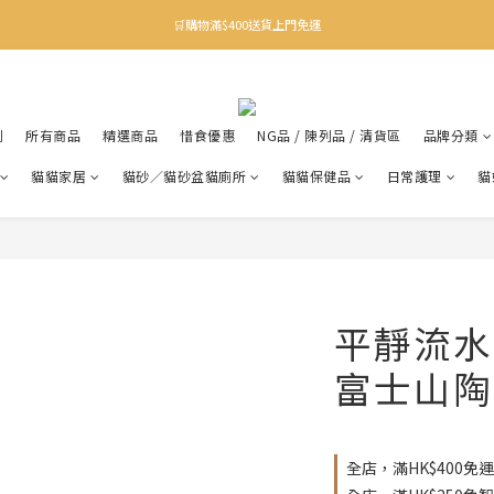
✨下載Three Little Meow App 即享多重禮遇！
🛒購物滿$400送貨上門免運
✨下載Three Little Meow App 即享多重禮遇！
利
所有商品
精選商品
惜食優惠
NG品 / 陳列品 / 清貨區
品牌分類
貓貓家居
貓砂／貓砂盆貓廁所
貓貓保健品
日常護理
貓
平靜流水
富士山陶
全店，滿HK$400免運