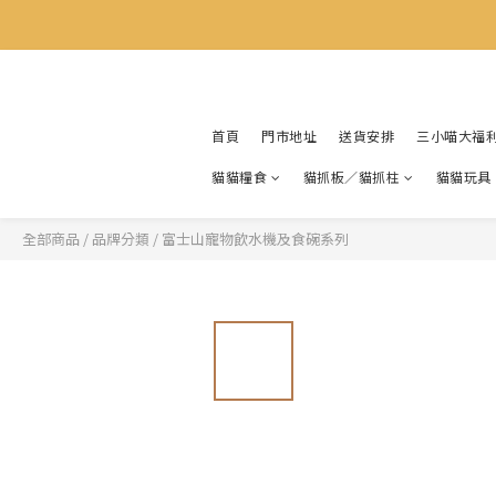
首頁
門市地址
送貨安排
三小喵大福
貓貓糧食
貓抓板／貓抓柱
貓貓玩具
全部商品
/
品牌分類
/
富士山寵物飲水機及食碗系列