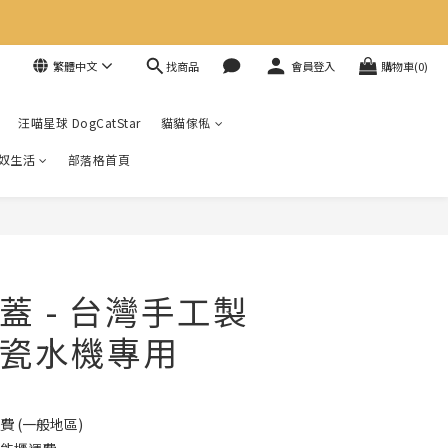
找商品
繁體中文
會員登入
購物車(0)
汪喵星球 DogCatStar
貓貓傢俬
奴生活
部落格首頁
蓋 - 台灣手工製
瓷水機專用
費 (一般地區)