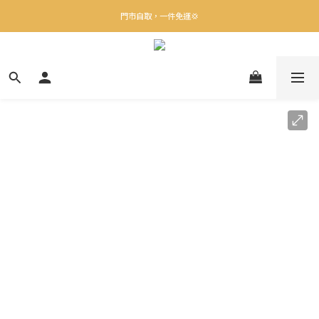
✨下載Three Little Meow App 即享多重禮遇！
門市自取，一件免運💢
🛒購物滿$400送貨上門免運
✨下載Three Little Meow App 即享多重禮遇！