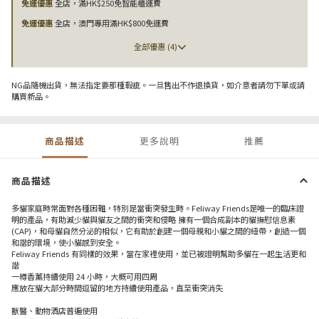
免運優惠
全店，滿HK$250免智能櫃運費
免運優惠
全店，澳門專用滿HK$800免運費
全部優惠 (4)
NG品隨機出貨，無法指定要那種瑕疵。一旦售出不作退換貨，如介意者請勿下單或請
購買新品。
商品描述
更多說明
推薦
商品描述
多貓家庭時常面對各種困難，特別是當衝突發生時。Feliway Friends是唯一的臨床證
明的產品，有助減少貓與貓友之間的衝突和侵略 擁有一個合成副本的貓撫慰信息素
(CAP)，和母貓自然分泌的相似，它有助於創建一個母親和小貓之間的紐帶，創造一個
和諧的環境，使小貓感到安全。
Feliway Friends 有同樣的效果，當在家裡使用，並已被證明幫助多貓在一起生活更和
諧
一樽香薰持續使用 24 小時，大概可用四周
應放在貓大部分時間逗留的地方持續使用產品，直至衝突消失
獸醫、動物酒店普遍使用