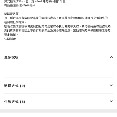
英式插頭(13A)，包一支 48ml 補充裝(可用30日)
有效範圍約 50-70平方米
貓咪費洛蒙
是一種合成模擬貓咪費洛蒙的高科技產品，費洛蒙是動物間用來溝通及交換訊息的一
種自然化學物質。
環境改變或貓咪領域受到侵犯常常是貓咪不良行為的導火線，費洛貓藉由釋放貓咪熟
悉的費洛蒙有效阻止不良行為的產生及減少貓咪反應，幫助貓咪及早適應環境改變及
穩定情緒。
法國製造
更多說明
送貨方式 (9)
付款方式 (6)