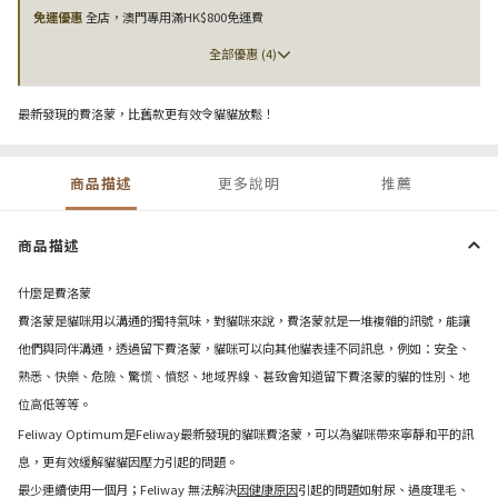
免運優惠
全店，澳門專用滿HK$800免運費
全部優惠 (4)
最新發現的費洛蒙，比舊款更有效令貓貓放鬆！
商品描述
更多說明
推薦
商品描述
什麼是費洛蒙
費洛蒙是貓咪用以溝通的獨特氣味，對貓咪來說，費洛蒙就是一堆複雜的訊號，能讓
他們與同伴溝通，透過留下費洛蒙，貓咪可以向其他貓表達不同訊息，例如：安全、
熟悉、快樂、危險、驚慌、憤怒、地域界線、甚致會知道留下費洛蒙的貓的性別、地
位高低等等。
Feliway Optimum是Feliway最新發現的貓咪費洛蒙，可以為貓咪帶來寧靜和平的訊
息，更有效緩解貓貓因壓力引起的問題。
最少連續使用一個月；Feliway 無法解決
因健康原因
引起的問題如射尿、過度理毛、