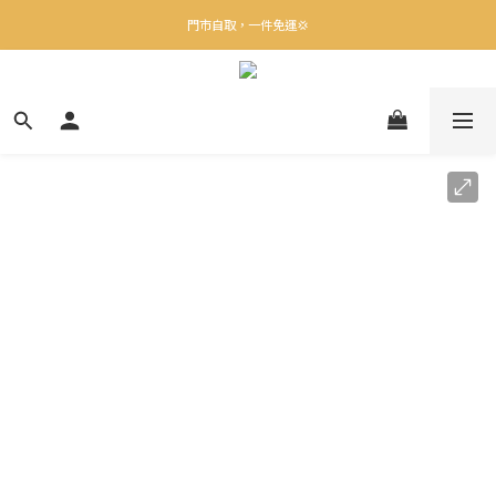
✨下載Three Little Meow App 即享多重禮遇！
門市自取，一件免運💢
🛒購物滿$400送貨上門免運
✨下載Three Little Meow App 即享多重禮遇！