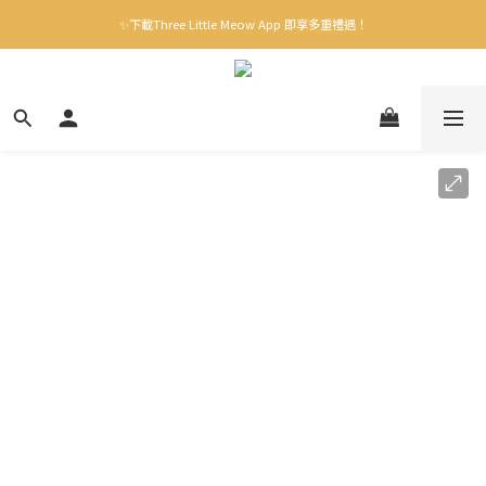
✨下載Three Little Meow App 即享多重禮遇！
✨下載Three Little Meow App 即享多重禮遇！
門市自取，一件免運💢
🛒購物滿$400送貨上門免運
✨下載Three Little Meow App 即享多重禮遇！