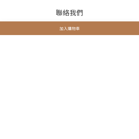
聯絡我們
加入購物車
電話 / (852)5222 7654
時間 / 11:00-19:00
電郵 / info@3littlemeow.com
繁體中文