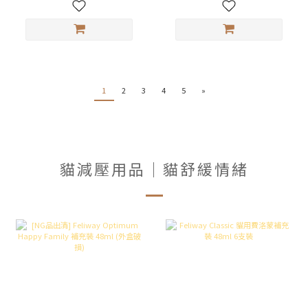
1
2
3
4
5
»
貓減壓用品｜貓舒緩情緒