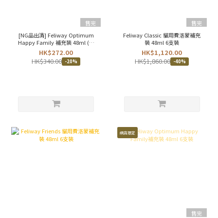
售完
售完
[NG品出清] Feliway Optimum
Feliway Classic 貓用費洛蒙補充
Happy Family 補充裝 48ml (外
裝 48ml 6支裝
盒破損)
HK$272.00
HK$1,120.00
HK$340.00
HK$1,860.00
-20%
-40%
網店限定
售完