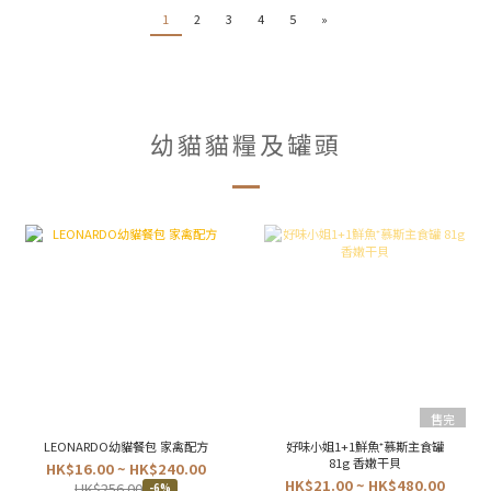
1
2
3
4
5
»
幼貓貓糧及罐頭
售完
LEONARDO幼貓餐包 家禽配方
好味小姐1+1鮮魚⁺慕斯主食罐
81g 香嫩干貝
HK$16.00 ~ HK$240.00
HK$21.00 ~ HK$480.00
HK$256.00
-6%