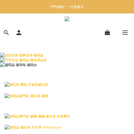
✨下載Three Little Meow App 即享多重禮遇！
門市自取，一件免運💢
🛒購物滿$400送貨上門免運
✨下載Three Little Meow App 即享多重禮遇！