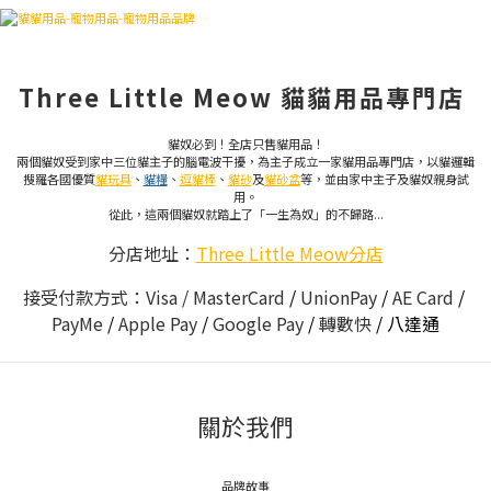
Three Little Meow 貓貓用品專門店
貓奴必到！全店只售貓用品！
兩個貓奴受到家中三位貓主子的腦電波干擾，為主子成立一家貓用品專門店，以貓邏輯
搜羅各國優質
貓玩具
、
貓糧
、
逗貓棒
、
貓砂
及
貓砂盆
等，並由家中主子及貓奴親身試
用。
從此，這兩個貓奴就踏上了「一生為奴」的不歸路...
分店地址：
Three Little Meow分店
接受付款方式：Visa / MasterCard
/
UnionPay
/
AE Card
/
PayMe
/
Apple Pay
/
Google Pay
/
轉數快
/
八達通
關於我們
品牌故事