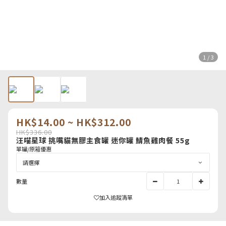
1 / 3
HK$14.00 ~ HK$312.00
HK$336.00
汪喵星球 挑嘴貓無膠主食罐 迷你罐 鯖魚雞肉餐 55g
單罐/原箱優惠
數量
加入追蹤清單