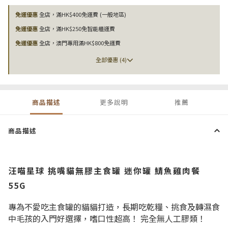
免運優惠
全店，滿HK$400免運費 (一般地區)
免運優惠
全店，滿HK$250免智能櫃運費
免運優惠
全店，澳門專用滿HK$800免運費
全部優惠 (4)
商品描述
更多說明
推薦
商品描述
汪喵星球 挑嘴貓無膠主食罐 迷你罐 鯖魚雞肉餐
55G
專為不愛吃主食罐的貓貓打造，長期吃乾糧、挑食及轉濕食
中毛孩的入門好選擇，嗜口性超高！ 完全無人工膠類！