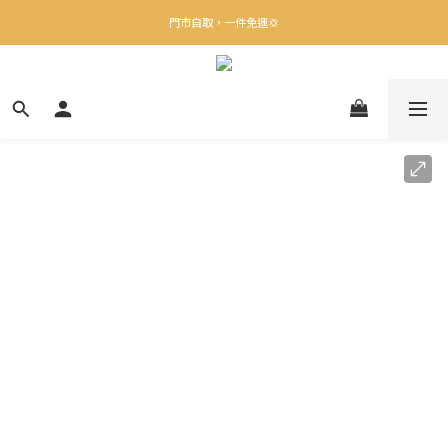
✨下載Three Little Meow App 即享多重禮遇！
門市自取，一件免運💢
🛒購物滿$400送貨上門免運
✨下載Three Little Meow App 即享多重禮遇！