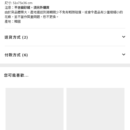
尺寸: 51x75x36 cm
注意：
不含貓砂鏟，須另外購買
由於貨品體積大，產地運送到港期間少不免有輕微碰撞，或會令產品有少量極細小的
花痕，並不當作質量問題，恕不更換。
產地：韓國
送貨方式 (2)
付款方式 (6)
您可能喜歡...