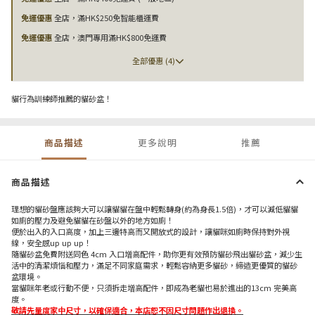
免運優惠
全店，滿HK$250免智能櫃運費
免運優惠
全店，澳門專用滿HK$800免運費
全部優惠 (4)
貓行為訓練師推薦的貓砂盆！
商品描述
更多說明
推薦
商品描述
理想的貓砂盤應該夠大可以讓貓貓在盤中輕鬆轉身(約為身長1.5倍)，才可以減低貓貓
如廁的壓力及避免貓貓在砂盤以外的地方如廁！
便於出入的入口高度，加上三邊特高而又開放式的設計，讓貓咪如廁時保持對外視
線，安全感up up up！
隨貓砂盆免費附送同色 4cm 入口增高配件，助你更有效預防貓砂飛出貓砂盆，減少生
活中的清潔煩惱和壓力，滿足不同家庭需求，輕鬆容納更多貓砂，締造更優質的貓砂
盆環境。
當貓咪年老或行動不便，只須拆走增高配件，即成為老貓也易於進出的13cm 完美高
度。
敬請先量度家中尺寸，以確保適合，本店恕不因尺寸問題作出退換。