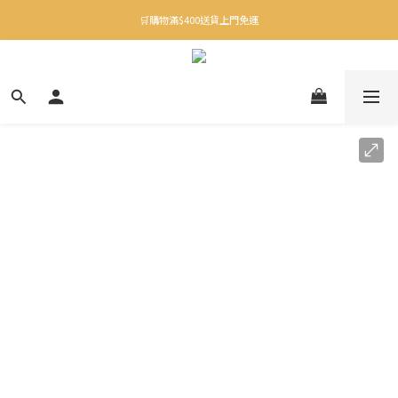
✨下載Three Little Meow App 即享多重禮遇！
🛒購物滿$400送貨上門免運
✨下載Three Little Meow App 即享多重禮遇！