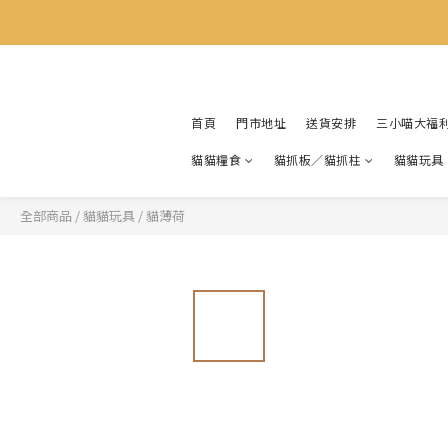
首頁
門市地址
送貨安排
三小喵大福
貓貓糧食
貓抓板／貓抓柱
貓貓玩具
全部商品
/
貓貓玩具
/
貓薄荷