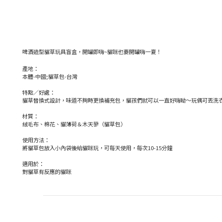
啤酒造型貓草玩具盲盒，開罐即嗨~貓咪也要開罐嗨一夏！
產地：
本體-中國;貓草包-台灣
特點／好處：
貓草替換式設計，味道不夠時更換補充包，貓孩們就可以一直好嗨呦～玩偶可丟洗
材質：
絨毛布、棉花、貓薄荷＆木天蓼（貓草包）
使用方法：
將貓草包放入小內袋後給貓咪玩，可每天使用，每次10-15分鐘
適用於：
對貓草有反應的貓咪