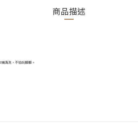
商品描述
衣機清洗，不怕玩髒髒。