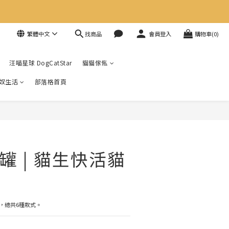
找商品
繁體中文
會員登入
購物車(0)
汪喵星球 DogCatStar
貓貓傢俬
奴生活
部落格首頁
罐 | 貓生快活貓
，總共6種款式。