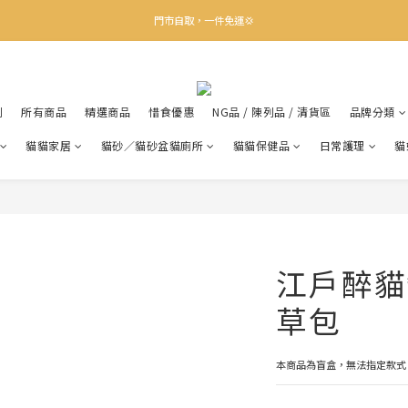
✨下載Three Little Meow App 即享多重禮遇！
門市自取，一件免運💢
🛒購物滿$400送貨上門免運
✨下載Three Little Meow App 即享多重禮遇！
利
所有商品
精選商品
惜食優惠
NG品 / 陳列品 / 清貨區
品牌分類
貓貓家居
貓砂／貓砂盆貓廁所
貓貓保健品
日常護理
貓
江戶醉貓
草包
本商品為盲盒，無法指定款式