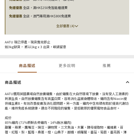
免運優惠
全店，滿HK$250免智能櫃運費
免運優惠
全店，澳門專用滿HK$800免運費
全部優惠 (4)
AATU 現已停產，現貨售完即止
如3kg缺貨， 將以1kg x 3 出貨，敬請留意
商品描述
更多說明
推薦
商品描述
AATU選用英國農場自然放養雞隻，由於雞隻在大自然環境下放養，沒有受人工激素的
刺激生長。自然放養雞隻含有高蛋白質，容易消化且被身體吸收，雞肉含有Niacin提
供維生素B，有效改善皮膚及消化道問題。另一方面，雞肉中含有硒有助於提高代謝功
能，維持免疫系統健康。適合不同階段的貓隻，是低敏原的優質寵物食品食材。
成份
85％雞肉 (71％新鮮去骨雞肉、14％脫水雞肉)
甜薯，蘋果，鷹嘴豆，豌豆，礦物質，三文魚油，木薯，酵母提取物，纖維素，苜
蓿，紅莓，梨，藍莓，桑葚，橙，山桑子，越橘，胡蘿蔔，番茄，菊苣，番芫茜，薄