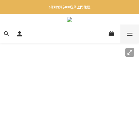
✨下載Three Little Meow App 即享多重禮遇！
🛒購物滿$400送貨上門免運
✨下載Three Little Meow App 即享多重禮遇！