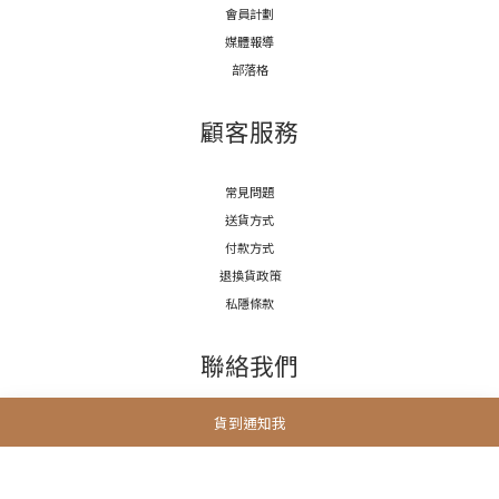
會員計劃
媒體報導
部落格
顧客服務
常見問題
送貨方式
付款方式
退換貨政策
私隱條款
聯絡我們
貨到通知我
電話 / (852)5222 7654
時間 / 11:00-19:00
電郵 / info@3littlemeow.com