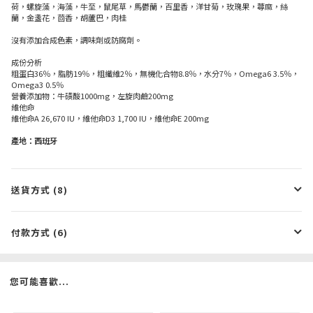
荷，螺旋藻，海藻，牛至，鼠尾草，馬鬱蘭，百里香，洋甘菊，玫瑰果，蕁麻，絲
蘭，金盞花，茴香，胡蘆巴，肉桂
沒有添加合成色素，調味劑或防腐劑。
成份分析
粗蛋白36％，脂肪19％，粗纖維2％，無機化合物8.8％，水分7％，Omega6 3.5％，
Omega3 0.5％
營養添加物：牛磺酸1000mg，左旋肉鹼200mg
維他命
維他命A 26,670 IU，維他命D3 1,700 IU，維他命E 200mg
產地：西班牙
送貨方式 (8)
付款方式 (6)
您可能喜歡...