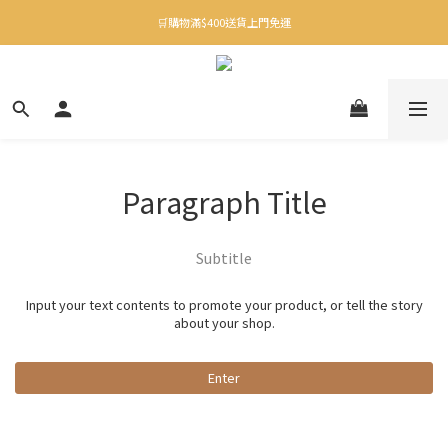
✨下載Three Little Meow App 即享多重禮遇！
🛒購物滿$400送貨上門免運
✨下載Three Little Meow App 即享多重禮遇！
Paragraph Title
Subtitle
Input your text contents to promote your product, or tell the story
about your shop.
Enter