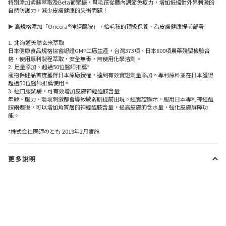
特別添加紫蘇萃取及Beta葡聚糖，幫毛孩從體內調節免疫力，增加抵擋對外界刺激的
自然防護力，減少皮膚健康的失衡問題！
► 高規格添加「Oricera®神經醯胺」，給毛孩的頂級保養、為皮膚健康提前部署
1. 北海道天然玄米萃取
日本健康食品規格協會認證GMP工廠生產，台灣373項、日本800項農藥殘留檢驗合
格，使用專利製程萃取，安全無毒，無使用化學溶劑。
2. 足量添加、超過50位醫師推薦*
寵物保健品首度獲得日本原廠授權，達到有效實證劑量添加。專利原料並在日本獲得
超過50位醫師推薦使用。
3. 經口服試驗，可有效增加皮膚神經醯胺含量
年齡、壓力、環境刺激都會導致敏弱肌提前出現。經實證顯示，服用日本專利神經醯
胺兩週後，可以增加角質層的神經醯胺含量，提高皮膚的含水量，強化皮膚屏障功
能。
*株式会社医師のとも 2019年2月實施
更多說明