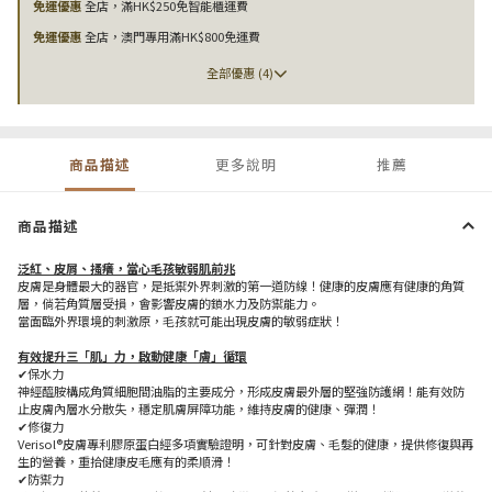
免運優惠
全店，滿HK$250免智能櫃運費
免運優惠
全店，澳門專用滿HK$800免運費
全部優惠 (4)
商品描述
更多說明
推薦
商品描述
泛紅、皮屑、搔癢，當心毛孩敏弱肌前兆
皮膚是身體最大的器官，是抵禦外界刺激的第一道防線！健康的皮膚應有健康的角質
層，倘若角質層受損，會影響皮膚的鎖水力及防禦能力。
當面臨外界環境的刺激原，毛孩就可能出現皮膚的敏弱症狀！
有效提升三「肌」力，啟動健康「膚」循環
✔保水力
神經醯胺構成角質細胞間油脂的主要成分，形成皮膚最外層的堅強防護網！能有效防
止皮膚內層水分散失，穩定肌膚屏障功能，維持皮膚的健康、彈潤！
✔修復力
Verisol®皮膚專利膠原蛋白經多項實驗證明，可針對皮膚、毛髮的健康，提供修復與再
生的營養，重拾健康皮毛應有的柔順滑！
✔防禦力