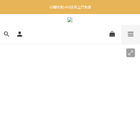
✨下載Three Little Meow App 即享多重禮遇！
🛒購物滿$400送貨上門免運
✨下載Three Little Meow App 即享多重禮遇！