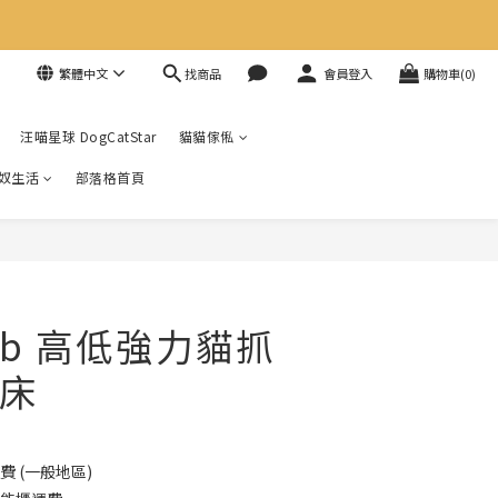
找商品
繁體中文
會員登入
購物車(0)
汪喵星球 DogCatStar
貓貓傢俬
奴生活
部落格首頁
G1b 高低強力貓抓
床
費 (一般地區)