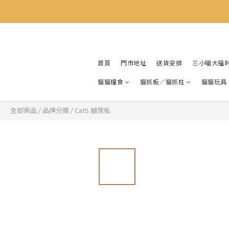
首頁
門市地址
送貨安排
三小喵大福
貓貓糧食
貓抓板／貓抓柱
貓貓玩具
全部商品
/
品牌分類
/
CatS 貓傢俬