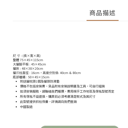
商品描述
尺 寸 : (長×寬×高)
整體 75×45×115cm
大貓臉平板 : 45×45cm
貓床 : 48×38×20cm
貓爪柱直徑 : 16cm，高度分別係: 40cm & 80cm
底部櫃桶 : 50×45×15cm
附送貓枕頭1個及貓頭防滑墊
價格不包括安裝費，貨品附有安裝說明書及工具，可自行組裝
如須安裝服務，請聯絡我們報價，費用視乎工作地區及傢俬型號而定
所有傢俬不設退換，購買前必須考慮清楚款式及其尺寸
此型號提供抓柱保養，詳情請向我們查詢
中國製造