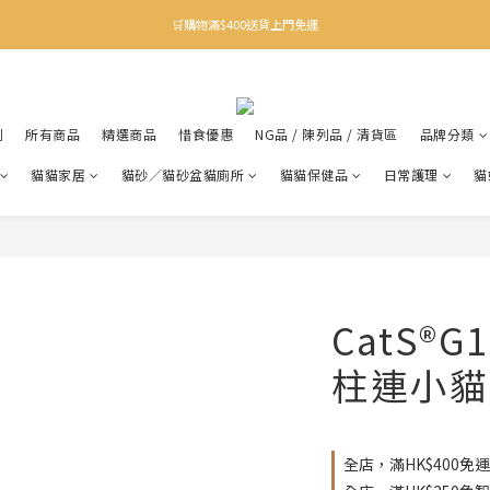
✨下載Three Little Meow App 即享多重禮遇！
🛒購物滿$400送貨上門免運
✨下載Three Little Meow App 即享多重禮遇！
利
所有商品
精選商品
惜食優惠
NG品 / 陳列品 / 清貨區
品牌分類
貓貓家居
貓砂／貓砂盆貓廁所
貓貓保健品
日常護理
貓
CatS®
柱連小貓
全店，滿HK$400免運