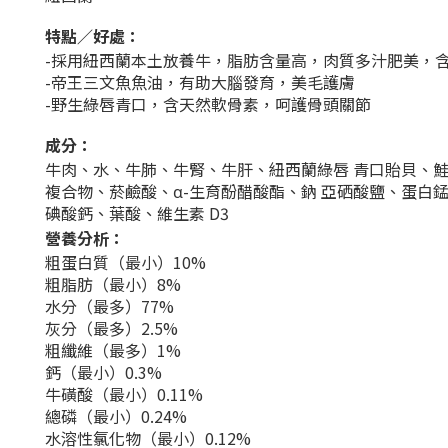
特點／好處：
-採用紐西蘭本土放養牛，脂肪含量高，肉質多汁肥美，
-帝王三文魚魚油，有助大腦發育，美毛護膚
-野生綠唇青口，含天然軟骨素，呵護骨頭關節
成分：
牛肉、水、牛肺、牛腎、牛肝、紐西蘭綠唇 青口貽貝、鮭
複合物、菸鹼酸、α-生育酚醋酸酯、鈉 亞硒酸鹽、蛋白錳
碘酸鈣、葉酸、維生素 D3
營養分析：
粗蛋白質（最小）10%
粗脂肪（最小）8%
水分（最多）77%
灰分（最多）2.5%
粗纖維（最多）1%
鈣（最小）0.3%
牛磺酸（最小）0.11%
總磷（最小）0.24%
水溶性氯化物（最小）0.12%