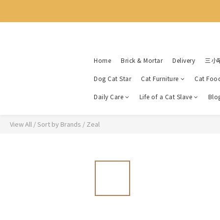
Home
Brick & Mortar
Delivery
三小
Dog Cat Star
Cat Furniture
Cat Foo
Daily Care
Life of a Cat Slave
Blo
View All
/
Sort by Brands
/
Zeal