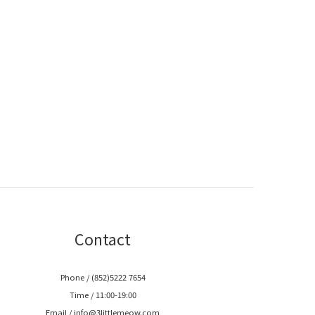
Contact
Phone / (852)5222 7654
Time / 11:00-19:00
Email / info@3littlemeow.com