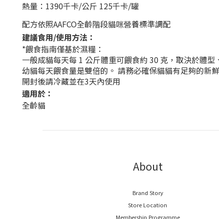
熱量：1390千卡/公斤 125千卡/罐
配方依照AAFCO全齡階段貓咪營養標準調配
建議食用/使用方法：
*餵食指南僅基於濕糧：
一般成貓每天每 1 公斤體重可餵食約 30 克，取決於體
幼貓每天餵食量是雙倍的。 請務必確保貓貓有足夠的新
開封後請冷藏並在3天內使用
適用於：
全齡貓
About
Brand Story
Store Location
Membership Programme