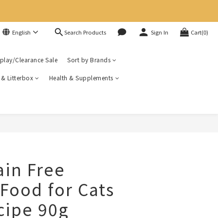
Search Products
English
Sign In
Cart(0)
play/Clearance Sale
Sort by Brands
r & Litterbox
Health & Supplements
ain Free
Food for Cats
cipe 90g