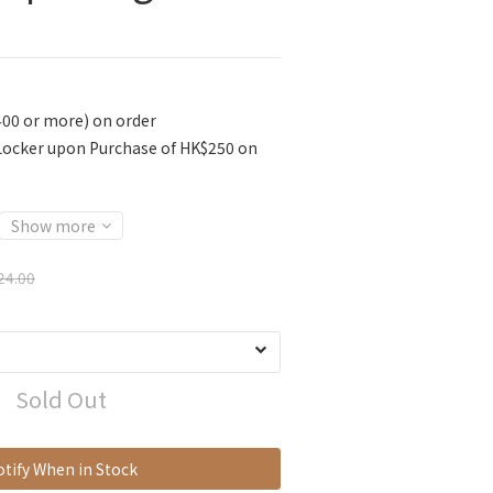
400 or more) on order
 Locker upon Purchase of HK$250 on
Show more
24.00
Sold Out
tify When in Stock