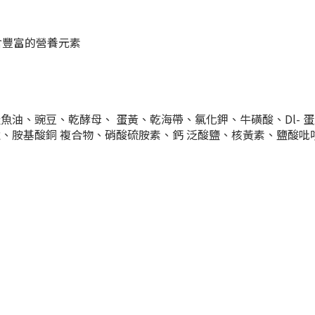
含豐富的營養元素
魚油、豌豆、乾酵母、 蛋黃、乾海帶、氯化鉀、牛磺酸、Dl- 
、胺基酸銅 複合物、硝酸硫胺素、鈣 泛酸鹽、核黃素、鹽酸吡哆醇、