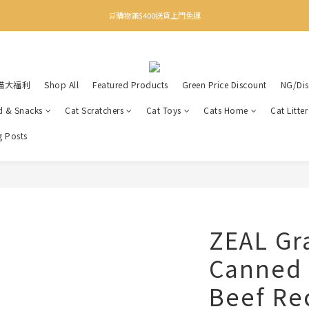
✨下載Three Little Meow App 即享多重禮遇！
🛒購物滿$400送貨上門免運
✨下載Three Little Meow App 即享多重禮遇！
喵大福利
Shop All
Featured Products
Green Price Discount
NG/Dis
d & Snacks
Cat Scratchers
Cat Toys
Cats Home
Cat Litte
g Posts
ZEAL Gr
Canned 
Beef Re