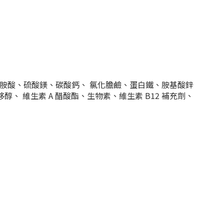
蛋胺酸、硫酸鎂、碳酸鈣、 氯化膽鹼、蛋白鐵、胺基酸鋅
 維生素 A 醋酸酯、生物素、維生素 B12 補充劑、