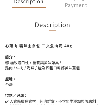
Description
Payment
Description
心頭肉 貓咪主食包 三文魚肉泥 40g
簡介：
🐱 極致適口性，營養與美味兼具！
雞肉 / 牛肉 / 海鮮 / 鮭魚 四種口味都美味至極
產地：
台灣
特點／好處：
✔️ 人食級嚴選食材｜純肉鮮食，不含化學添加與防腐劑