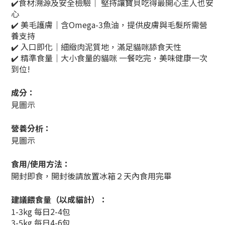
✔️食材溯源及安全檢驗｜ 堅持讓寶貝吃得最開心主人也安
心
✔️ 美毛護膚｜含Omega-3魚油，提供皮膚與毛髮所需營
養支持
✔️ 入口即化｜細緻肉泥質地，滿足貓咪舔食天性
✔️ 精準食量｜大小食量的貓咪 一餐吃完，美味健康一次
到位!
成分：
見圖示
營養分析：
見圖示
食用/使用方法：
開封即食，開封後請放置冰箱２天內食用完畢
建議餵食量（以成貓計）：
1-3kg 每日2-4包
3-5kg 每日4-6包