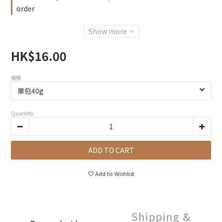
order
Show more
HK$16.00
規格
Quantity
ADD TO CART
Add to Wishlist
Shipping &