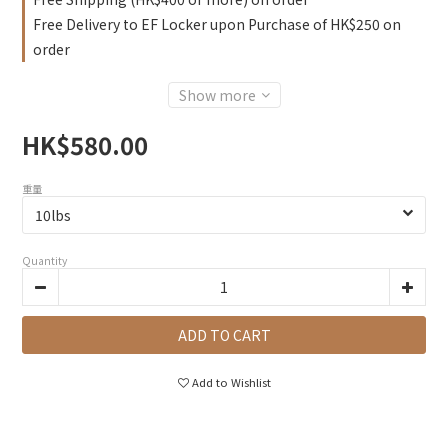
Free Delivery to EF Locker upon Purchase of HK$250 on
order
Show more
HK$580.00
重量
Quantity
ADD TO CART
Add to Wishlist