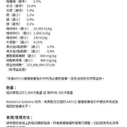
粗纖維（最多）
3.5%
水分（最多）
10.0%
灰質（最多）
7.5%
鈣（最少）
1.1%
磷（最少）
0.9%
鎂（最多）
0.1%
維他命A（最少）
25,000 IU/kg
維他命D3 （最少）
1,600 IU/kg
維他命E（最少）
130 IU/kg
牛磺酸* （最少）
0.15%
奧米加6脂肪酸* （最少）
3.5%
奧米加3脂肪酸* （最少）
0.4%
鹽酸葡萄糖胺（最少）
800 mg/kg
硫酸軟骨素（最少）
400 mg/kg
微生物總數*
225,000,000 CFU/lb
（各項益生菌）
*未被AFFCO貓糧營養指引中列為必要的營養。含有活性的天然微生物。
熱量：
經計算每公斤3,800卡路里 或 每杯ME 455卡路里
Nutrience Subzero 紅肉、海魚配方已達到 AAFCO 貓糧營養指引中適合所有成長
階段的營養水平。
食用/使用方法：
請參閱包裝袋上的每日餵飼指南，然後根據貓貓所需進行調整，切記經常為毛孩準