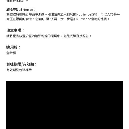
備新鮮水飲用。
轉換至Nutrience：
為貓貓轉糧時必需循序漸進。剛開始先加入25%的Nutrience食物，再混入75%平
常正在餵飼的食物，之後的5至7天再一步一步增加Nutrience食物的比例。
注意事項：
請將產品放置於室內陰涼乾燥的環境中，避免光線直接照射。
適用於：
全齡貓
賞味期限/有效期：
有效期見包裝標示