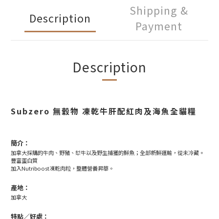
Shipping &
Description
Payment
Description
Subzero 無穀物 凍乾牛肝配紅肉及海魚全貓糧
簡介：
加拿大採購的牛肉、野豬、犎牛以及野生捕獲的鮮魚；全部新鮮運輸，從未冷藏。
豐富蛋白質
加入Nutriboost凍乾肉粒，整體營養昇華。
產地：
加拿大
特點／好處：