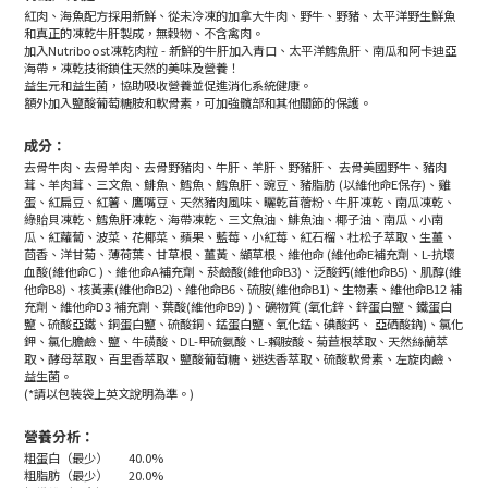
紅肉、海魚配方採用新鮮、從未冷凍的加拿大牛肉、野牛、野豬、太平洋野生鮮魚
和真正的凍乾牛肝製成，無穀物、不含禽肉。
加入Nutriboost凍乾肉粒 - 新鮮的牛肝加入青口、太平洋鱈魚肝、南瓜和阿卡迪亞
海帶，凍乾技術鎖住天然的美味及營養！
益生元和益生菌，協助吸收營養並促進消化系統健康。
額外加入鹽酸葡萄糖胺和軟骨素，可加強髖部和其他關節的保護。
成分：
去骨牛肉、去骨羊肉、去骨野豬肉、牛肝、羊肝、野豬肝、 去骨美國野牛、豬肉
茸、羊肉茸、三文魚、鯡魚、鱈魚、鱈魚肝、豌豆、豬脂肪 (以維他命E保存)、雞
蛋、紅扁豆、紅薯、鷹嘴豆、天然豬肉風味、曬乾苜蓿粉、牛肝凍乾、南瓜凍乾、
綠貽貝凍乾、鱈魚肝凍乾、海帶凍乾、三文魚油、鯡魚油、椰子油、南瓜、小南
瓜、紅蘿蔔、波菜、花椰菜、蘋果、藍莓、小紅莓、紅石榴、杜松子萃取、生薑、
茴香、洋甘菊、薄荷葉、甘草根、薑黃、纈草根、維他命 (維他命E補充劑、L-抗壞
血酸(維他命C )、維他命A補充劑、菸鹼酸(維他命B3)、泛酸鈣(維他命B5)、肌醇(維
他命B8)、核黃素(維他命B2)、維他命B6、硫胺(維他命B1)、生物素、維他命B12 補
充劑、維他命D3 補充劑、葉酸(維他命B9) )、礦物質 (氧化鋅、鋅蛋白鹽、鐵蛋白
鹽、硫酸亞鐵、銅蛋白鹽、硫酸銅、錳蛋白鹽、氧化錳、碘酸鈣、 亞硒酸鈉)、氯化
鉀、氯化膽鹼、鹽、牛磺酸、DL-甲硫氨酸、L-賴胺酸、菊苣根萃取、天然絲蘭萃
取、酵母萃取、百里香萃取、鹽酸葡萄糖、迷迭香萃取、硫酸軟骨素、左旋肉鹼、
益生菌。
(*請以包裝袋上英文說明為準。)
營養分析：
粗蛋白（最少）
40.0%
粗脂肪（最少）
20.0%