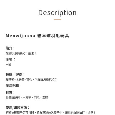
Description
Meowijuana 貓草球羽毛玩具
簡介：
讓貓咪激情拍打！翻滾！
產地 ：
中國
特點／好處：
貓薄荷+木天蓼+羽毛，叫貓貓怎能抗拒？
產品規格
材質：
北美貓薄荷、木天蓼、羽毛、塑膠
使用/組裝方法：
輕輕擠壓籠子即可打開，將貓草球放入籠子中，讓您的貓咪拍打、追逐！