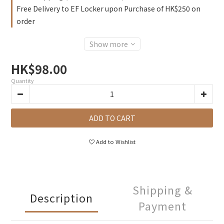
Free Delivery to EF Locker upon Purchase of HK$250 on
order
Show more
HK$98.00
Quantity
ADD TO CART
Add to Wishlist
Shipping &
Description
Payment