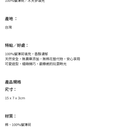
100%貓薄荷／木天蓼填充
產地 ：
台灣
特點／好處：
100%貓薄荷填充，香醇濃郁
天然安全，無農藥添加，無棉花替代物，安心享用
可愛造型，細緻精巧，最療癒的玩耍時光
產品規格
尺寸：
15 x 7 x 3cm
材質：
棉、100%貓薄荷