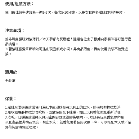
使用/組裝方法：
使用最佳頻率建議為一週2-3次，每次5-10分鐘，以免次數過多貓咪對味道免疫。
注意事項：
並非每隻貓咪對貓薄荷／木天蓼都有反應喔！建議各位主子根據自家貓咪喜好進行產
品挑選。
※若貓咪喜愛單點啃咬可能出現齒痕或小洞，非商品瑕疵，拆封使用後恕不接受退
換。
適用於：
全齡貓
保養：
1.貓咪玩耍過後建議使用濕紙巾或濕抹布將玩具上的口水、髒污輕輕擦拭乾淨
2.用吹風機將擦拭部位吹乾，或放在陽光下晾曬，如此玩具香氣也能重新浮現
3.吹乾／日曬後建議將玩具用密閉容器或塑膠袋收納，可以延長玩具香氣壽命喔
※此產品並非棉花填充，禁止水洗！若香氣隨著使用次數下降，可以搭配木天蓼／貓
薄荷純露噴霧延功效。