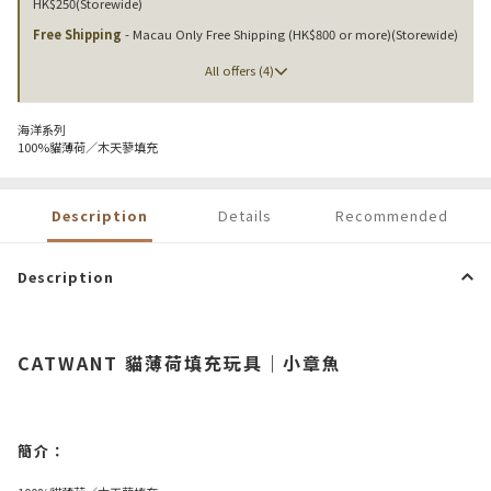
HK$250(Storewide)
Free Shipping
- Macau Only Free Shipping (HK$800 or more)(Storewide)
All offers (4)
海洋系列
100%貓薄荷／木天蓼填充
Description
Details
Recommended
Description
CATWANT 貓薄荷填充玩具｜小章魚
簡介：