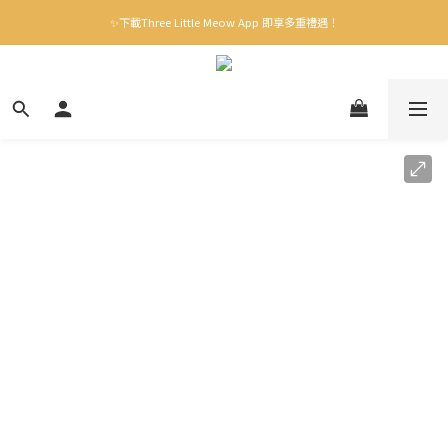
✨下載Three Little Meow App 即享多重禮遇！
✨下載Three Little Meow App 即享多重禮遇！
門市自取，一件免運💢
🛒購物滿$400送貨上門免運
✨下載Three Little Meow App 即享多重禮遇！