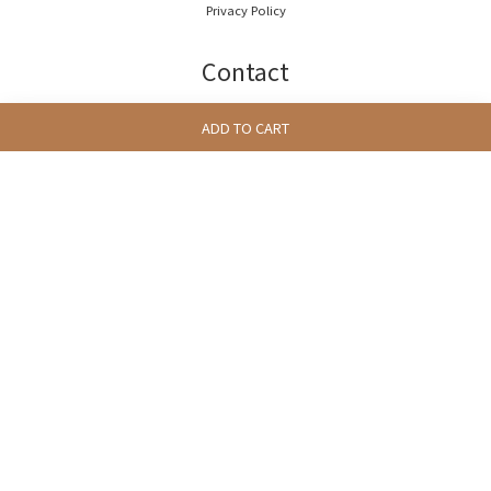
Privacy Policy
Contact
ADD TO CART
Phone / (852)5222 7654
Time / 11:00-19:00
Email / info@3littlemeow.com
English