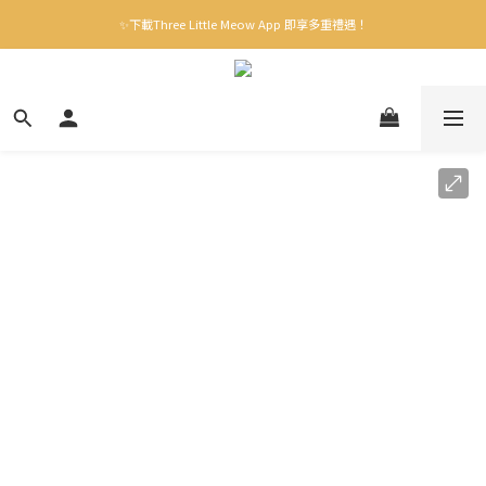
✨下載Three Little Meow App 即享多重禮遇！
✨下載Three Little Meow App 即享多重禮遇！
門市自取，一件免運💢
🛒購物滿$400送貨上門免運
✨下載Three Little Meow App 即享多重禮遇！