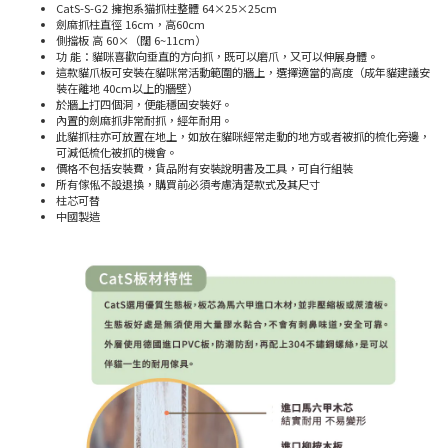
CatS-S-G2 擁抱系猫抓柱整體 64×25×25cm
劍麻抓柱直徑 16cm，高60cm
側擋板 高 60×（闊 6~11cm）
功 能：貓咪喜歡向垂直的方向抓，既可以磨爪，又可以伸展身體。
這款貓爪板可安裝在貓咪常活動範圍的牆上，選擇適當的高度（成年貓建議安
裝在離地 40cm以上的牆壁）
於牆上打四個洞，便能穩固安裝好。
內置的劍麻抓非常耐抓，經年耐用。
此貓抓柱亦可放置在地上，如放在貓咪經常走動的地方或者被抓的梳化旁邊，
可減低梳化被抓的機會。
價格不包括安裝費，貨品附有安裝說明書及工具，可自行組裝
所有傢俬不設退換，購買前必須考慮清楚款式及其尺寸
柱芯可替
中國製造