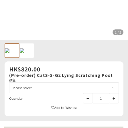
1 / 2
HK$820.00
(Pre-order) CatS-S-G2 Lying Scratching Post
顏色
Quantity
Add to Wishlist