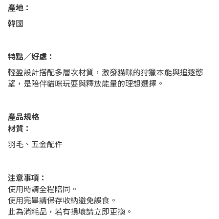
產地：
韓國
特點／好處：
輕盈設計搭配多層次材質，激發貓咪的狩獵本能與追逐慾
望，是陪伴貓咪玩耍與釋放能量的理想選擇。
產品規格
材質：
羽毛、五金配件
注意事項：
使用時請全程陪同。
使用完畢請保存收納避免誤食。
此為消耗品，若有損壞請立即更換。