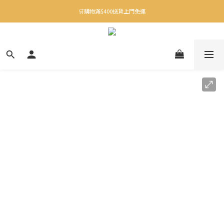
✨下載Three Little Meow App 即享多重禮遇！
🛒購物滿$400送貨上門免運
✨下載Three Little Meow App 即享多重禮遇！