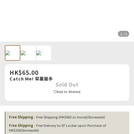
1 / 3
HK$65.00
Catch Me! 草叢獵手
Sold Out
Add to Wishlist
Free Shipping
- Free Shipping (HK$400 or more)(Storewide)
Free Shipping
- Free Delivery to EF Locker upon Purchase of
HK$250(Storewide)