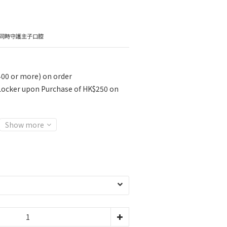
同時守護主子口腔
400 or more) on order
 Locker upon Purchase of HK$250 on
Show more