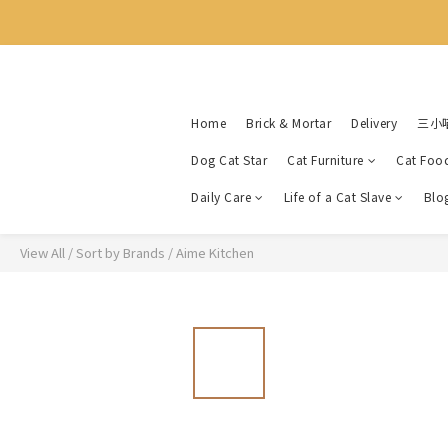
Home
Brick & Mortar
Delivery
三小
Dog Cat Star
Cat Furniture
Cat Foo
Daily Care
Life of a Cat Slave
Blo
View All
/
Sort by Brands
/
Aime Kitchen