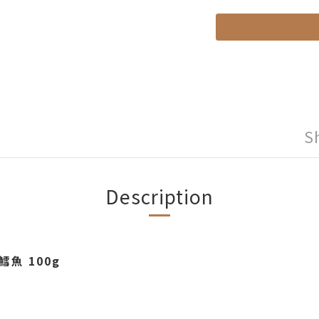
S
Description
鱈魚 100g