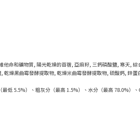
, 維他命和礦物質, 陽光乾燥的苜蓿, 亞麻籽, 三鈣磷酸鹽, 寒天, 
磷酸鹽, 乾燥黑曲霉發酵提取物, 乾燥米曲霉發酵提取物, 硫酸鈣, 鋅蛋
最低 5.5%）、粗灰分（最高 1.5%）、水分（最高 78.0%）、O