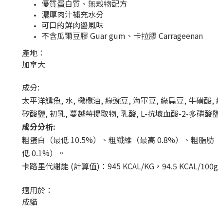
優質蛋白質、無穀物配方
濃厚肉汁補充水分
可口的鮮肉醬風味
不含瓜爾豆膠 Guar gum、卡拉膠 Carrageenan
產地：
加拿大
成分:
太平洋鱈魚, 水, 橄欖油, 綠豌豆, 海軍豆, 綠扁豆, 牛磺酸
矽酸鹽, 初乳, 蔓越莓提取物, 乳酸, L-抗壞血酸-2-多
成分分析:
粗蛋白（最低 10.5%）、粗纖維（最高 0.8%）、粗脂肪（
低 0.1%）。
卡路里代謝能 (計算值)：945 KCAL/KG，94.5 KCAL/100g
適用於：
成貓