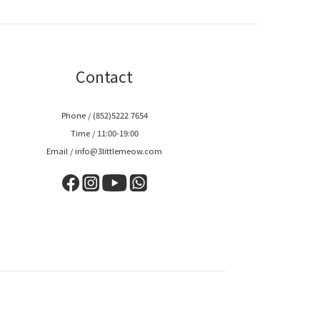
Contact
Phone / (852)5222 7654
Time / 11:00-19:00
Email / info@3littlemeow.com