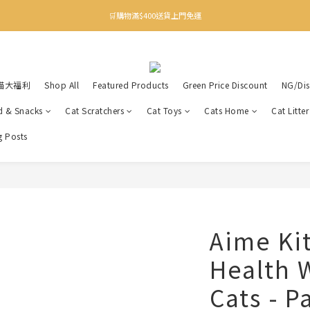
✨下載Three Little Meow App 即享多重禮遇！
🛒購物滿$400送貨上門免運
✨下載Three Little Meow App 即享多重禮遇！
喵大福利
Shop All
Featured Products
Green Price Discount
NG/Dis
d & Snacks
Cat Scratchers
Cat Toys
Cats Home
Cat Litte
g Posts
Aime Ki
Health 
Cats - P