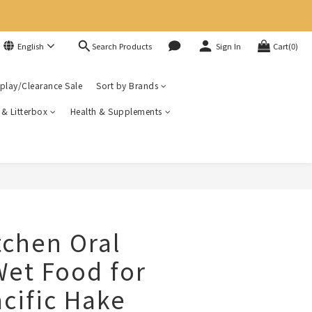
Search Products
English
Sign In
Cart(0)
play/Clearance Sale
Sort by Brands
r & Litterbox
Health & Supplements
tchen Oral
Wet Food for
acific Hake