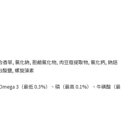
綜合香草, 氯化鈉, 胆鹼氯化物, 肉豆蔻提取物, 氯化鈣, 鈉鋁
白酸鹽, 螺旋藻素
mega 3（最低 0.3%）、磷（最高 0.1%）、牛磺酸（最