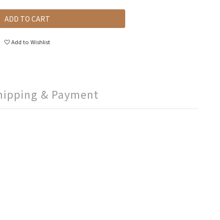
ADD TO CART
Add to Wishlist
hipping & Payment