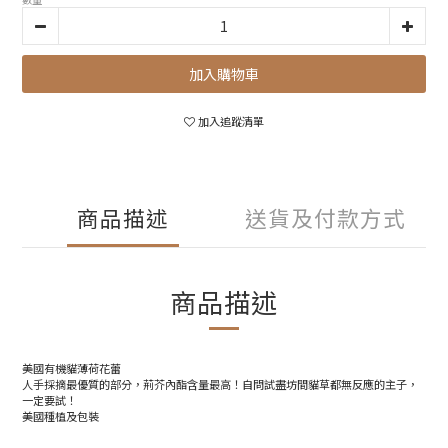
加入購物車
加入追蹤清單
商品描述
送貨及付款方式
商品描述
美國有機貓薄荷花蕾
人手採摘最優質的部分，荊芥內酯含量最高！自問試盡坊間貓草都無反應的主子，
一定要試！
美國種植及包裝