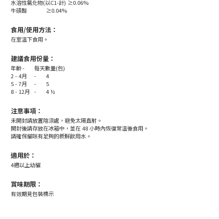
水溶性氯化物(以C1-計) ≥0.06%
牛磺酸
≥0.04%
食用/使用方法：
在室溫下食用。
建議食用份量：
年齡
-
每天數量(包)
2 - 4月
-
4
5 - 7月
-
5
8 - 12月
-
4 ½
注意事項：
未開封請放置陰涼處，避免太陽直射。
開封後請存放在冰箱中，並在 48 小時內恢復常溫後食用。
請確保貓咪有足夠的新鮮飲用水。
適用於：
4週以上幼貓
賞味期限：
有效期見包裝標示