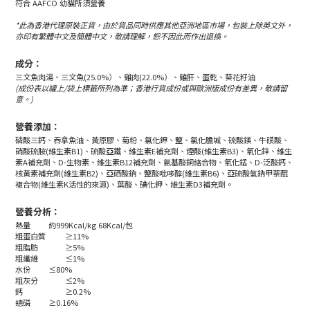
符合 AAFCO 幼貓所須營養
*此為香港代理原裝正貨，由於貨品同時供應其他亞洲地區市場，包裝上除英文外，
亦印有繁體中文及簡體中文，敬請理解，恕不因此而作出退換。
成分：
三文魚肉湯、三文魚(25.0%）、雞肉(22.0%）、雞肝、蛋乾、葵花籽油
(成份表以罐上/袋上標籤所列為準；香港行貨成份或與歐洲版成份有差異，敬請留
意。)
營養添加：
磷酸三鈣、吞拿魚油、黃原膠、菊粉、氯化鉀、鹽、氯化膽堿、硫酸鎂、牛磺酸、
硝酸硫胺(維生素B1)、硫酸亞鐵、維生素E補充劑、煙酸(維生素B3)、氧化鋅、維生
素A補充劑、D-生物素、維生素B12補充劑、氨基酸銅絡合物、氧化錳、D-泛酸鈣、
核黃素補充劑(維生素B2)、亞硒酸鈉、鹽酸吡哆醇(維生素B6)、亞硫酸氫鈉甲萘醌
複合物(維生素K活性的來源)、葉酸、碘化鉀、維生素D3補充劑。
營養分析：
熱量
約999Kcal/kg 68Kcal/包
粗蛋白質
≥11%
粗脂肪
≥5%
粗纖維
≤1%
水份
≤80%
粗灰分
≤2%
鈣
≥0.2%
總磷
≥0.16%