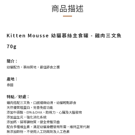
商品描述
Kitten Mousse 幼貓慕絲主食罐 - 雞肉三文魚
70g
簡介：
幼貓配方，慕絲質地，最佳舔食之選
產地：
泰國
特點／好處：
雞肉搭配三文魚，口感細緻幼滑，幼貓輕鬆舔食
天然優質粗蛋白，完善免疫功能
添加牛磺酸、EPA＆DHA，助視力、心臟及大腦發育
添加益生元，強化消化系統
添加鈣、磷等礦物質，健全骨骼牙齒
配合多種維生素，滿足幼貓身體發育所需，維持正常代謝
無添加穀物，不使用人工防腐劑及人工色素