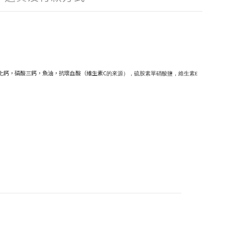
化鈣，磷酸三鈣，魚油，抗壞血酸（維生素C
的來源），硫胺素單硝酸鹽，維生素E