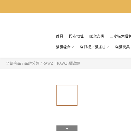
首頁
門市地址
送貨安排
三小喵大福
貓貓糧食
貓抓板／貓抓柱
貓貓玩具
全部商品
/
品牌分類
/
RAWZ｜RAWZ 貓罐頭