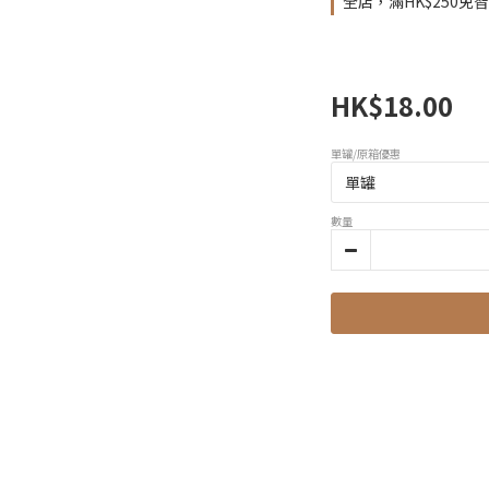
全店，滿HK$250免
HK$18.00
單罐/原箱優惠
數量