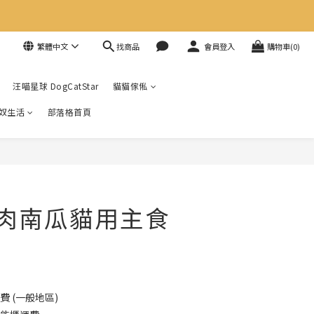
找商品
繁體中文
會員登入
購物車(0)
汪喵星球 DogCatStar
貓貓傢俬
奴生活
部落格首頁
 雞肉南瓜貓用主食
費 (一般地區)