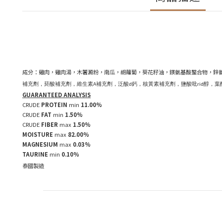
成分：雞肉，雞肉湯，木薯澱粉，南瓜，胡蘿蔔，葵花籽油，鎂氨基酸螯合物，鋅
補充劑，菸酸補充劑，維生素A補充劑，泛酸d鈣，核黃素補充劑，鹽酸吡rid醇，
GUARANTEED ANALYSIS
CRUDE
PROTEIN
min
11.00%
CRUDE
FAT
min
1.50%
CRUDE
FIBER
max
1.50%
MOISTURE
max
82.00%
MAGNESIUM
max
0.03%
TAURINE
min
0.10%
泰國製造