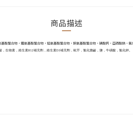
商品描述
氨基酸螯合物，鐵氨基酸螯合物，錳氨基酸螯合物，銅氨基酸螯合物，碘酸鈣，亞硒酸鈉，氯
葉酸，生物素，維生素B12補充劑，維生素D3補充劑，歐芹，氯化膽鹼，鹽，牛磺酸，氯化鉀。