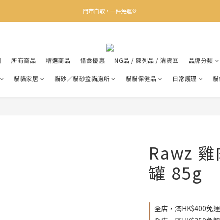
✨下載Three Little Meow App 即享多重禮遇！
門市自取，一件免運💢
🛒購物滿$400送貨上門免運
✨下載Three Little Meow App 即享多重禮遇！
利
所有商品
精選商品
惜食優惠
NG品 / 陳列品 / 清貨區
品牌分類
貓貓家居
貓砂／貓砂盆貓廁所
貓貓保健品
日常護理
貓
Rawz
罐 85g
全店，滿HK$400免運