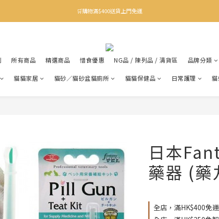
✨下載Three Little Meow App 即享多重禮遇！
🛒購物滿$400送貨上門免運
✨下載Three Little Meow App 即享多重禮遇！
利
所有商品
精選商品
惜食優惠
NG品 / 陳列品 / 清貨區
品牌分類
貓貓家居
貓砂／貓砂盆貓廁所
貓貓保健品
日常護理
貓
日本Fant
藥器 (
全店，滿HK$400免運