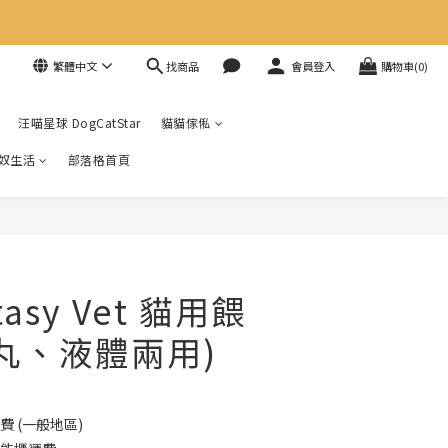
找商品
繁體中文
會員登入
購物車(0)
汪喵星球 DogCatStar
貓貓傢俬
奴生活
部落格首頁
asy Vet 貓用餵
藥丸、液體兩用)
費 (一般地區)