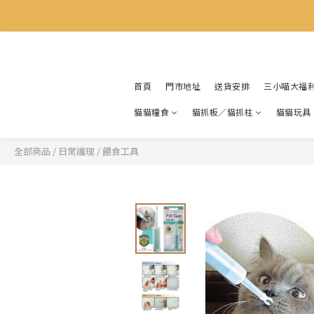
首頁
門市地址
送貨安排
三小喵大福
貓貓糧食
貓抓板／貓抓柱
貓貓玩具
全部商品
/
日常護理
/
餵食工具