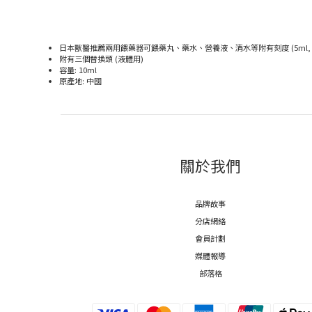
日本獸醫推薦兩用餵藥器可餵藥丸、藥水、營養液、清水等附有刻度 (5ml, 1
附有三個替換頭 (液體用)
容量: 10ml
原產地: 中國
關於我們
品牌故事
分店網絡
會員計劃
媒體報導
部落格