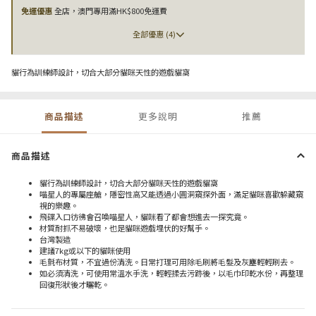
免運優惠
全店，澳門專用滿HK$800免運費
全部優惠 (4)
貓行為訓練師設計，切合大部分貓咪天性的遊戲貓窩
商品描述
更多說明
推薦
商品描述
貓行為訓練師設計，切合大部分貓咪天性的遊戲貓窩
喵星人的專屬座艙，隱密性高又能透過小圓洞窺探外面，滿足貓咪喜歡躲藏窺
視的樂趣。
飛碟入口彷彿會召喚喵星人，貓咪看了都會想進去一探究竟。
材質耐抓不易破壞，也是貓咪遊戲埋伏的好幫手。
台灣製造
建議7kg或以下的貓咪使用
毛氈布材質，不宜過份清洗。日常打理可用除毛刷將毛髮及灰塵輕輕刷去。
如必須清洗，可使用常溫水手洗，輕輕揉去污跡後，以毛巾印乾水份，再整理
回復形狀後才曬乾。