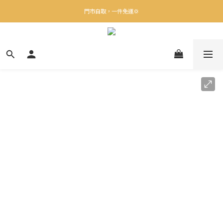
✨下載Three Little Meow App 即享多重禮遇！
門市自取，一件免運💢
🛒購物滿$400送貨上門免運
✨下載Three Little Meow App 即享多重禮遇！