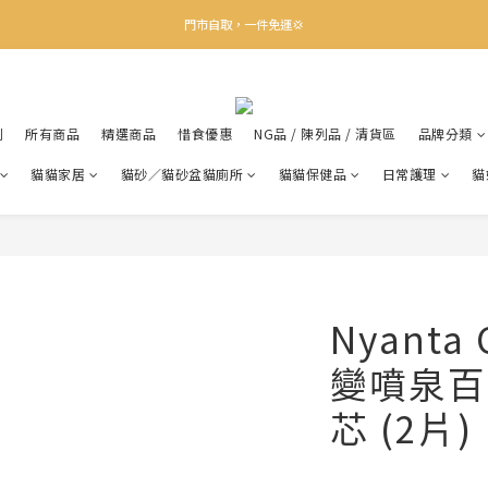
✨下載Three Little Meow App 即享多重禮遇！
門市自取，一件免運💢
🛒購物滿$400送貨上門免運
✨下載Three Little Meow App 即享多重禮遇！
利
所有商品
精選商品
惜食優惠
NG品 / 陳列品 / 清貨區
品牌分類
貓貓家居
貓砂／貓砂盆貓廁所
貓貓保健品
日常護理
貓
Nyanta
變噴泉百
芯 (2片)