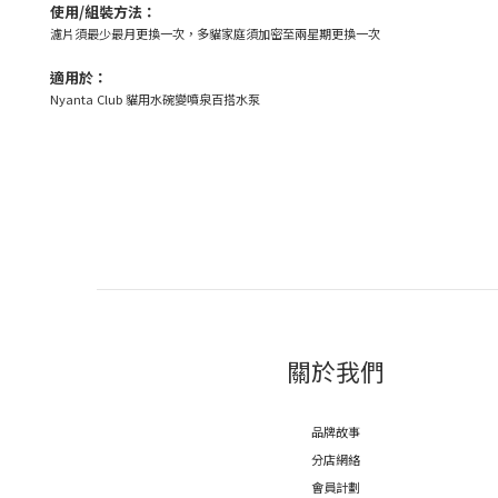
使用/組裝方法：
濾片須最少最月更換一次，多貓家庭須加密至兩星期更換一次
適用於：
Nyanta Club 貓用水碗變噴泉百搭水泵
關於我們
品牌故事
分店網絡
會員計劃