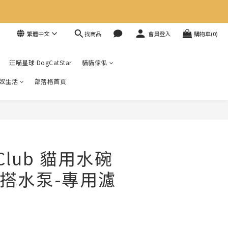
找商品
繁體中文
會員登入
購物車(0)
汪喵星球 DogCatStar
貓貓傢俬
奴生活
部落格首頁
 Club 貓用水碗
搭水泵-專用濾