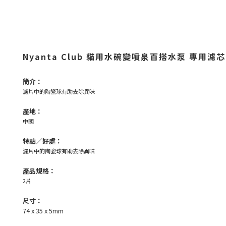
Nyanta Club 貓用水碗變噴泉百搭水泵
專用濾芯 
簡介：
濾片中的陶瓷球有助去除異味
產地：
中國
特點／好處：
濾片中的陶瓷球有助去除異味
產品規格：
2片
尺寸：
74 x 35 x 5mm