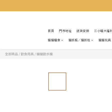
首頁
門市地址
送貨安排
三小喵大福
貓貓糧食
貓抓板／貓抓柱
貓貓玩具
全部商品
/
飲食用具
/
貓貓飲水機