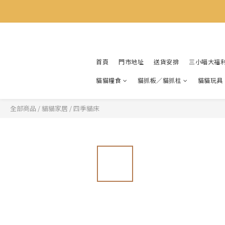
首頁
門市地址
送貨安排
三小喵大福
貓貓糧食
貓抓板／貓抓柱
貓貓玩具
全部商品
/
貓貓家居
/
四季貓床