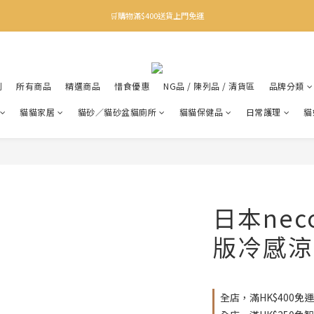
✨下載Three Little Meow App 即享多重禮遇！
🛒購物滿$400送貨上門免運
✨下載Three Little Meow App 即享多重禮遇！
利
所有商品
精選商品
惜食優惠
NG品 / 陳列品 / 清貨區
品牌分類
貓貓家居
貓砂／貓砂盆貓廁所
貓貓保健品
日常護理
貓
日本neco
版冷感涼
全店，滿HK$400免運