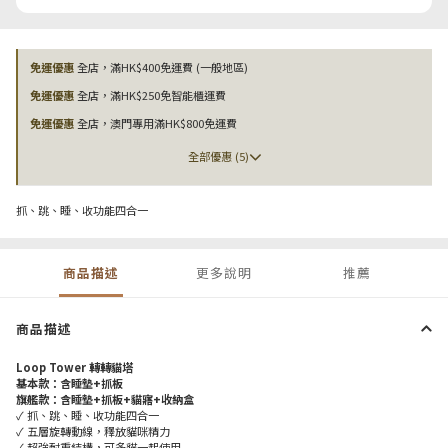
免運優惠
全店，滿HK$400免運費 (一般地區)
免運優惠
全店，滿HK$250免智能櫃運費
免運優惠
全店，澳門專用滿HK$800免運費
全部優惠 (5)
抓、跳、睡、收功能四合一
商品描述
更多說明
推薦
商品描述
Loop Tower 轉轉貓塔
基本款：含睡墊+抓板
旗艦款：含睡墊+抓板+貓寤+收納盒
✓ 抓、跳、睡、收功能四合一
✓ 五層旋轉動線，釋放貓咪精力
✓ 超強耐重結構，可多貓一起使用