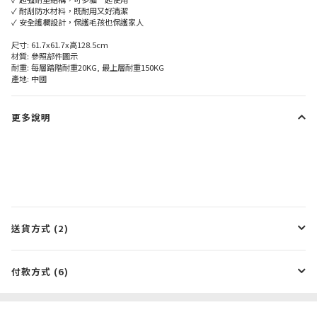
✓ 耐刮防水材料，既耐用又好清潔
✓ 安全護欄設計，保護毛孩也保護家人
尺寸: 61.7x61.7x高128.5cm
材質: 參照部件圖示
耐重: 每層踏階耐重20KG, 最上層耐重150KG
產地: 中國
更多說明
送貨方式 (2)
付款方式 (6)