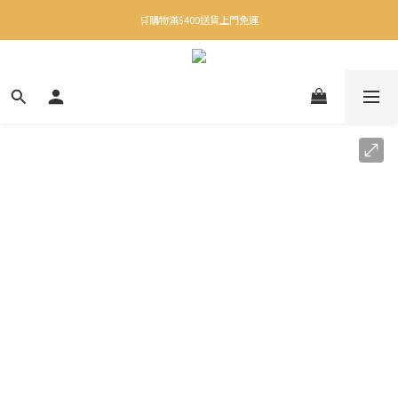
✨下載Three Little Meow App 即享多重禮遇！
🛒購物滿$400送貨上門免運
✨下載Three Little Meow App 即享多重禮遇！