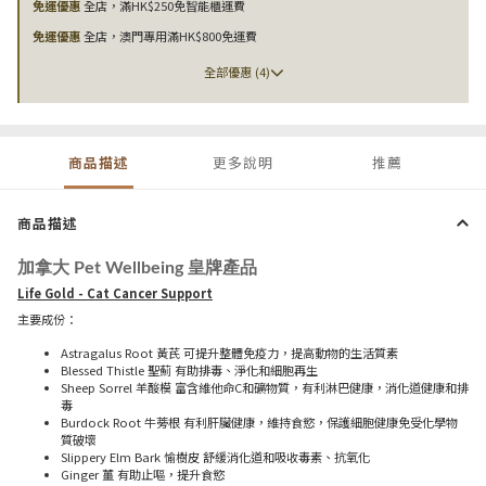
免運優惠
全店，滿HK$250免智能櫃運費
免運優惠
全店，澳門專用滿HK$800免運費
全部優惠 (4)
商品描述
更多說明
推薦
商品描述
加拿大 Pet Wellbeing 皇牌產品
Life Gold - Cat Cancer Support
主要成份：
Astragalus
R
oot
黃芪
可提升整體免疫力，提高動物的生活質素
Blessed Thistle 聖薊
有助排毒、淨化和細胞再生
Sheep Sorrel 羊酸模
富含維
他命
C和礦物質，
有利
淋巴健康，消化道健康和
排
毒
Burdock Root 牛蒡根
有利
肝臟
健康
，
維持
食慾，
保護
細胞
健康免受
化學物
質
破壞
Slippery Elm Bark 愉樹皮
舒緩消化道和吸收毒素
、
抗氧化
Ginger 薑
有助
止嘔，提升食慾