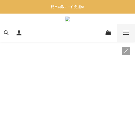
✨下載Three Little Meow App 即享多重禮遇！
門市自取，一件免運💢
🛒購物滿$400送貨上門免運
✨下載Three Little Meow App 即享多重禮遇！