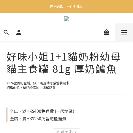
✨下載Three Little Meow App 即享多重禮遇！
門市自取，一件免運💢
🛒購物滿$400送貨上門免運
✨下載Three Little Meow App 即享多重禮遇！
好味小姐1+1貓奶粉幼母
貓主食罐 81g 厚奶鱸魚
2024營養粉全新升級，滿足幼母貓營養需求！
細緻肉泥，貓奶粉添加，濃郁奶香！
全店，滿HK$400免運費 (一般地區)
全店，滿HK$250免智能櫃運費
查看更多