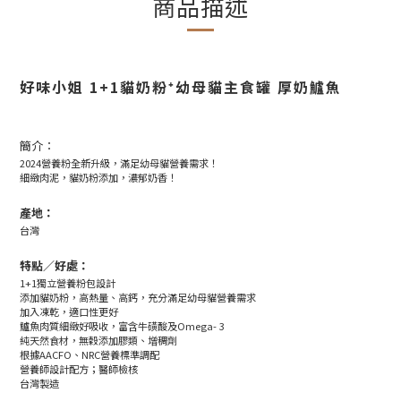
商品描述
好味小姐 1+1貓奶粉⁺幼母貓主食罐 厚奶鱸魚
簡介：
2024營養粉全新升級，滿足幼母貓營養需求！
細緻肉泥，貓奶粉添加，濃郁奶香！
產地：
台灣
特點／好處：
1+1獨立營養粉包設計
添加貓奶粉，高熱量、高鈣，充分滿足幼母貓營養需求
加入凍乾，適口性更好
鱸魚肉質細緻好吸收，富含牛磺酸及Omega- 3
純天然食材，無穀添加膠類、增稠劑
根據AACFO、NRC營養標準調配
營養師設計配方；醫師檢核
台灣製造