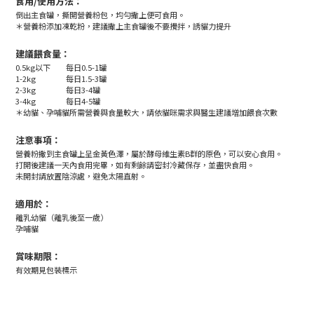
食用/使用方法：
倒出主食罐，撕開營養粉包，均勻撒上便可食用。
＊營養粉添加凍乾粉，建議撒上主食罐後不要攪拌，誘貓力提升
建議餵食量：
0.5kg以下
每日0.5-1罐
1-2kg
每日1.5-3罐
2-3kg
每日3-4罐
3-4kg
每日4-5罐
＊幼貓、孕哺貓所需營養與食量較大，請依貓咪需求與醫生建議增加餵食次數
注意事項：
營養粉撒到主食罐上呈金黃色澤，屬於酵母維生素B群的原色，可以安心食用。
打開後建議一天內食用完畢，如有剩餘請密封冷藏保存，並盡快食用。
未開封請放置陰涼處，避免太陽直射。
適用於：
離乳幼貓（離乳後至一歲）
孕哺貓
賞味期限：
有效期見包裝標示