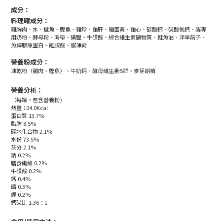
成分：
料理罐成分：
雞胸肉、水、鱸魚、鰹魚、雞珍、雞肝、雞蛋黃、雞心、碳酸鈣、磷酸氫鈣、貓專
用奶粉、酵母粉、海帶、碘鹽、牛磺酸、綜合維生素礦物質、鮭魚油、洋車前子、
魚鱗膠原蛋白、離胺酸、貓薄荷
營養粉成分：
凍乾粉（雞肉、鰹魚）、牛奶鈣、酵母維生素B群、麥芽胡精
營養分析：
（每罐，包含營養粉）
熱量 104.0Kcal
蛋白質 13.7%
脂肪 8.5%
碳水化合物 2.1%
水份 73.5%
灰分 2.1%
鈉 0.2%
膳食纖維 0.2%
牛磺酸 0.2%
鈣 0.4%
磷 0.3%
鉀 0.2%
鈣磷比 1.36：1