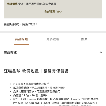
免運優惠
全店，澳門專用滿HK$800免運費
全部優惠 (4)
腸道快速穩定，便便好成形！
商品描述
更多說明
推薦
商品描述
汪喵星球 軟便剋星｜貓腸胃保健品
2 天有感！家庭常備應急小幫手
幫助黏膜健康，建立好菌環境、維持消化機能
品牌大廠專利菌株，可直達腸胃發揮作用
內容量：1.5g x 20 包（盒裝）
成分：L-Glutamine 麩醯胺酸、N-乙醯葡萄糖胺、Lynside ®布拉迪酵母菌(
Pro SCB ( Sc boulardii ) CNCM I-3799)、專利乳酸片球菌(Pediococcus