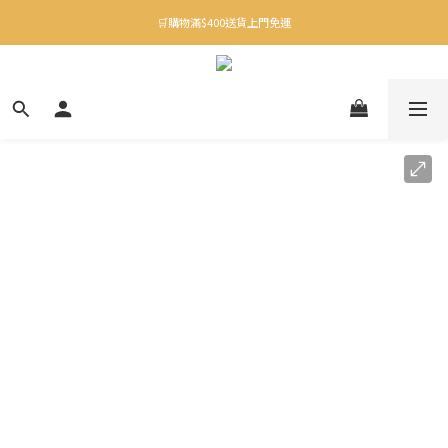
✨下載Three Little Meow App 即享多重禮遇！
🛒購物滿$400送貨上門免運
✨下載Three Little Meow App 即享多重禮遇！