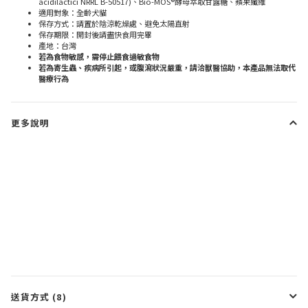
acidilactici NRRL B-50517)、Bio-MOS®酵母萃取甘露糖、蘋果纖維
適用對象：全齡犬貓
保存方式：請置於陰涼乾燥處、避免太陽直射
保存期限：開封後請盡快食用完畢
產地：台灣
若為食物敏感，需停止餵食過敏食物
若為寄生蟲、疾病所引起，或腹瀉狀況嚴重，請洽獸醫協助，本產品無法取代
醫療行為
更多說明
送貨方式 (8)