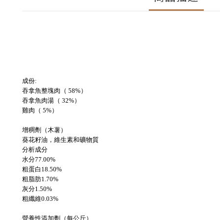
成份:
吞拿魚整塊肉（ 58%）
吞拿魚肉湯（ 32%）
雞肉（ 5%）
增稠劑（木薯）
葵花籽油，維生素和礦物質
分析成分
水分77.00%
粗蛋白18.50%
粗脂肪1.70%
灰分1.50%
粗纖維0.03%
營養性添加劑（每公斤）