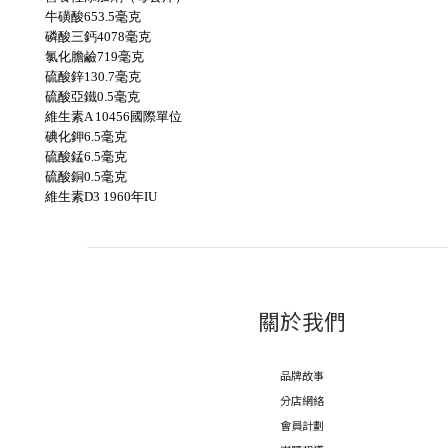
牛磺酸653.5毫克
磷酸三鈣4078毫克
氯化膽鹼719毫克
硫酸鋅130.7毫克
硫酸亞鐵0.5毫克
維生素A 10456國際單位
碘化鉀6.5毫克
硫酸錳6.5毫克
硫酸銅0.5毫克
維生素D3 1960年IU
關於我們
品牌故事
分店網絡
會員計劃