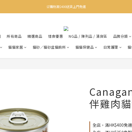
✨下載Three Little Meow App 即享多重禮遇！
🛒購物滿$400送貨上門免運
✨下載Three Little Meow App 即享多重禮遇！
利
所有商品
精選商品
惜食優惠
NG品 / 陳列品 / 清貨區
品牌分類
貓貓家居
貓砂／貓砂盆貓廁所
貓貓保健品
日常護理
貓
Canag
伴雞肉貓罐
全店，滿HK$400免運