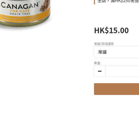
全店，滿HK$250免
HK$15.00
單罐/原箱優惠
數量