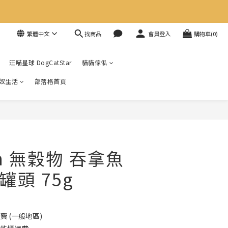
找商品
繁體中文
會員登入
購物車(0)
汪喵星球 DogCatStar
貓貓傢俬
奴生活
部落格首頁
an 無穀物 吞拿魚
頭 75g
費 (一般地區)