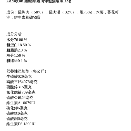
Canagan 無穀物 雞肉伴蝦貓罐頭 75g
成份：雞胸肉（ 58%），雞肉湯（ 32%），蝦 (5%)，木薯，葵花籽
油，維生素和礦物質
成分
分析
水分76.00 %
粗蛋白18.50 %
粗脂肪2.0 %
灰分1.50 %
粗纖維0.1 %
營養性添加劑（每公斤）
牛磺酸629毫克
磷酸三鈣4078毫克
硫酸鋅315毫克
氯化膽鹼709毫克
硫酸亞鐵54毫克
維生素A 10079IU
碘化鉀6毫克
硫酸錳6毫克
硫酸銅6毫克
維生素D3 1890IU