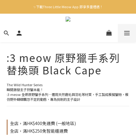
✨下載Three Little Meow App 即享多重禮遇！
✨下載Three Little Meow App 即享多重禮遇！
門市自取，一件免運💢
🛒購物滿$400送貨上門免運
✨下載Three Little Meow App 即享多重禮遇！
:3 meow 原野獵手系列
替換頭 Black Cape
The Wild Hunter Series 
瞬間激發主子狩獵本能！
:3 meow 全新原野獵手系列—選用天然鹿毛與羽毛等材質，手工製成模擬獵物，模
仿野外蝴蝶飄忽不定的動態，專為挑剔的主子設計
全店，滿HK$400免運費 (一般地區)
全店，滿HK$250免智能櫃運費