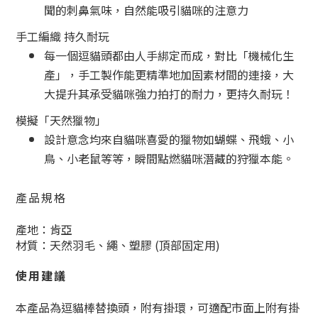
聞的刺鼻氣味，自然能吸引貓咪的注意力
手工編織 持久耐玩
每一個逗貓頭都由人手
綁定而成，對比「機械化生
產」，手工製作能更精準地加固素材間的連接，大
大提升其承受貓咪強力拍打的耐力，更
持久耐玩！
模擬「天然獵物」
設計意念均來自貓咪喜愛的獵物如蝴蝶、飛蛾、小
鳥、小老鼠等等，瞬間點燃貓咪潛藏的狩獵本能。
產品規格
產地：肯亞
材質：天然羽毛、繩、塑膠 (頂部固定用)
使用建議
本產品為逗貓棒替換頭，附有掛環，可適配市面上附有掛