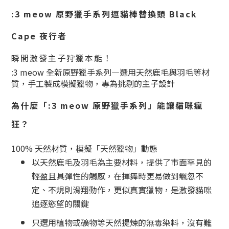
:3 meow 原野獵手系列逗貓棒替換頭
Black
Cape 夜行者
瞬間激發主子狩獵本能！
:3 meow 全新原野獵手系列—選用天然鹿毛與羽毛等材
質，手工製成模擬獵物，專為挑剔的主子設計
為什麼「:3 meow 原野獵手系列」能讓貓咪瘋
狂？
100% 天然材質，
模擬「天然獵物」動態
以天然鹿毛及羽毛為主要材料，提供了市面罕見的
輕盈且具彈性的觸感，在揮舞時更易做到
飄忽不
定、
不規則
滑翔動作
，更似真實獵物，
是激發貓咪
追逐慾望的關鍵
只選用植物或礦物等天然提煉的無毒染料，沒有難