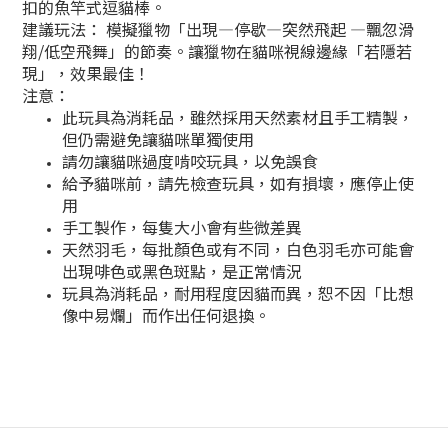
扣的魚竿式逗貓棒。
建議玩法： 模擬獵物「出現—停歇—突然飛起 —飄忽滑
翔/低空飛舞」的節奏。讓獵物在貓咪視線邊緣「若隱若
現」，效果最佳！
注意：
此玩具為消耗品，雖然採用天然素材且手工精製，
但仍需避免讓貓咪單獨使用
請勿讓貓咪過度啃咬玩具，以免誤食
給予貓咪前，請先檢查玩具，如有損壞，應停止使
用
手工製作，每隻大小會有些微差異
天然羽毛，每批顏色或有不同，白色羽毛亦可能會
出現啡色或黑色斑點，是正常情況
玩具為消耗品，耐用程度因貓而異，恕不因「比想
像中易爛」而作出任何退換。