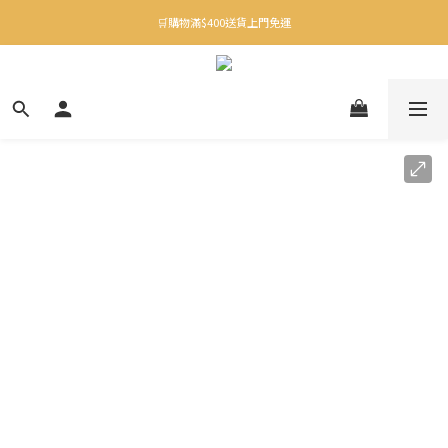
✨下載Three Little Meow App 即享多重禮遇！
🛒購物滿$400送貨上門免運
✨下載Three Little Meow App 即享多重禮遇！