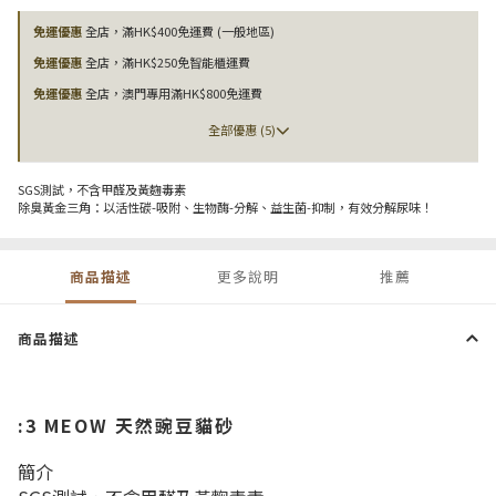
免運優惠
全店，滿HK$400免運費 (一般地區)
免運優惠
全店，滿HK$250免智能櫃運費
免運優惠
全店，澳門專用滿HK$800免運費
全部優惠 (5)
SGS測試，不含甲醛及黃麴毒素
除臭黃金三角：以活性碳-吸附、生物酶-分解、益生菌-抑制，有效分解尿味！
商品描述
更多說明
推薦
商品描述
:
3 MEOW 天然豌豆貓砂
簡介