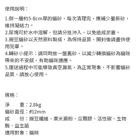
使用說明：
1.倒一層約5-8cm厚的貓砂，每次清理完，應補少量新砂，
維持凝結力。
2.尿塊可於水中溶解，但請分批沖入，以免造成淤塞。
3.豌豆貓砂以天然原料製成，為保持品質，開封後請盡快使
用完畢。
4.轉砂小提示：請同時放一盤舊砂，以減少轉換貓砂為貓咪
帶來的不安感，有助貓咪適應。
5.運送過程中可能導致真空漏氣，為正常現象，不影響貓砂
品質，請放心使用。
規格：
淨 重：2.8kg
貓砂直徑：約2mm
成 份：豌豆纖維、粟米澱粉、瓜爾膠、活性碳、生物
酶、益生菌
適用對象：貓咪