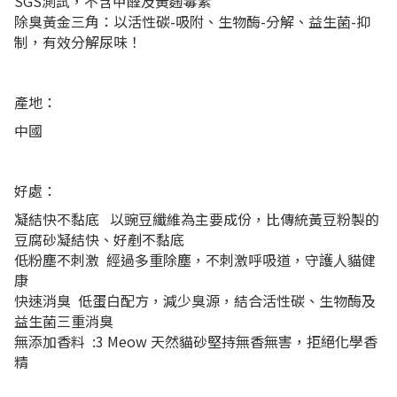
SGS測試，不含甲醛及黃麴毒素
除臭黃金三角：以活性碳-吸附、生物酶-分解、益生菌-抑
制，有效分解尿味！
產地：
中國
好處：
凝結快不黏底 以豌豆纖維為主要成份，比傳統黃豆粉製的
豆腐砂凝結快、好剷不黏底
低粉塵不刺激 經過多重除塵，不刺激呼吸道，守護人貓健
康
快速消臭 低蛋白配方，減少臭源，結合活性碳、生物酶及
益生菌三重消臭
無添加香料 :3 Meow 天然貓砂堅持無香無害，拒絕化學香
精