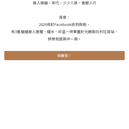
親人親貓，乖巧，少少八掛，會跟人行
背景：
2020年於Facebook收到救助，
有3隻貓貓被人連籠、糧水、砂盆一併棄置於元朗南坑村垃圾站，
排骨就是其中一員。
領養我！