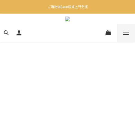
✨下載Three Little Meow App 即享多重禮遇！
🛒購物滿$400送貨上門免運
✨下載Three Little Meow App 即享多重禮遇！