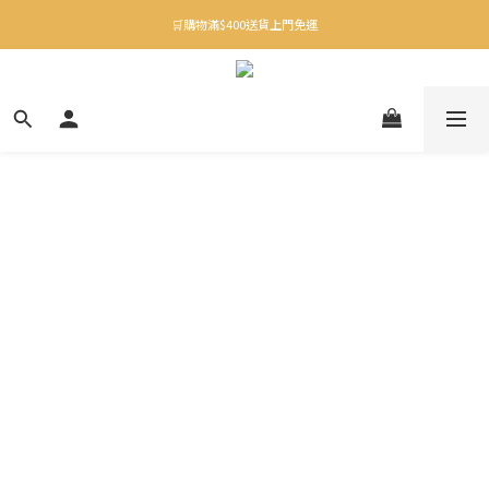
✨下載Three Little Meow App 即享多重禮遇！
🛒購物滿$400送貨上門免運
✨下載Three Little Meow App 即享多重禮遇！