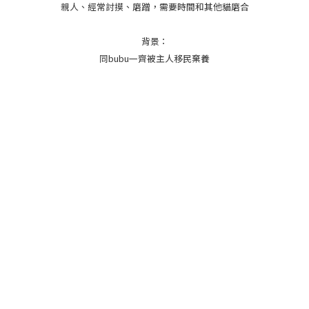
親人、經常討摸、磨蹭，需要時間和其他貓磨合
背景：
同bubu一齊被主人移民棄養